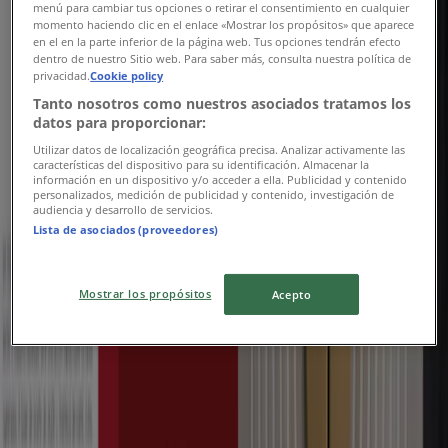
menú para cambiar tus opciones o retirar el consentimiento en cualquier
momento haciendo clic en el enlace «Mostrar los propósitos» que aparece
en el en la parte inferior de la página web. Tus opciones tendrán efecto
dentro de nuestro Sitio web. Para saber más, consulta nuestra política de
privacidad.
Cookie policy
Farmasi
Tanto nosotros como nuestros asociados tratamos los
datos para proporcionar:
Offres Farmasi
Utilizar datos de localización geográfica precisa. Analizar activamente las
características del dispositivo para su identificación. Almacenar la
Expire le 22/06
información en un dispositivo y/o acceder a ella. Publicidad y contenido
personalizados, medición de publicidad y contenido, investigación de
audiencia y desarrollo de servicios.
Publicité
Lista de asociados (proveedores)
Mostrar los propósitos
Acepto