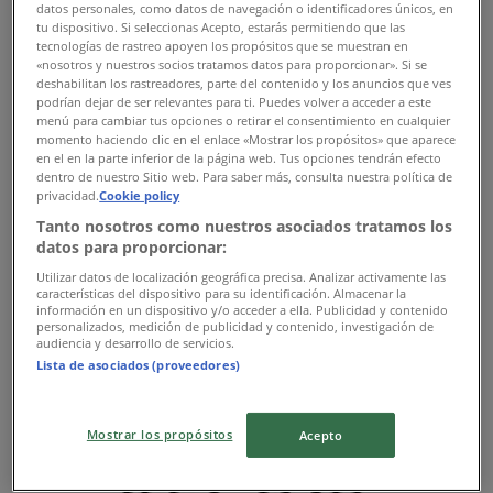
datos personales, como datos de navegación o identificadores únicos, en
09:00 - 17:00
tu dispositivo. Si seleccionas Acepto, estarás permitiendo que las
mercredi
tecnologías de rastreo apoyen los propósitos que se muestran en
«nosotros y nuestros socios tratamos datos para proporcionar». Si se
09:00 - 17:00
deshabilitan los rastreadores, parte del contenido y los anuncios que ves
jeudi
podrían dejar de ser relevantes para ti. Puedes volver a acceder a este
09:00 - 17:00
menú para cambiar tus opciones o retirar el consentimiento en cualquier
vendredi
momento haciendo clic en el enlace «Mostrar los propósitos» que aparece
en el en la parte inferior de la página web. Tus opciones tendrán efecto
09:00 - 17:00
dentro de nuestro Sitio web. Para saber más, consulta nuestra política de
samedi
privacidad.
Cookie policy
Tanto nosotros como nuestros asociados tratamos los
Fermé
datos para proporcionar:
Carte
Utilizar datos de localización geográfica precisa. Analizar activamente las
características del dispositivo para su identificación. Almacenar la
información en un dispositivo y/o acceder a ella. Publicidad y contenido
Fermé
personalizados, medición de publicidad y contenido, investigación de
audiencia y desarrollo de servicios.
Lista de asociados (proveedores)
dimanche
Mostrar los propósitos
Acepto
Fermé
lundi