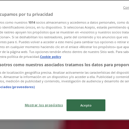
Con
cupamos por tu privacidad
ros como nuestros
1014
socios almacenamos y accedemos a datos personales, como d
 identificadores únicos, en tu dispositivo. Si seleccionas Acepto, estarás permitiendo 
de rastreo apoyen los propósitos que se muestran en «nosotros y nuestros socios trat
ionar». Si se deshabilitan los rastreadores, parte del contenido y los anuncios que ves
antes para ti. Puedes volver a acceder a este menú para cambiar tus opciones o retirar e
to en cualquier momento haciendo clic en el enlace «Mostrar los propósitos» que apar
or de la página web. Tus opciones tendrán efecto dentro de nuestro Sitio web. Para sab
stra política de privacidad.
Cookie policy
sotros como nuestros asociados tratamos los datos para proporc
s de localización geográfica precisa. Analizar activamente las características del disposit
ón. Almacenar la información en un dispositivo y/o acceder a ella. Publicidad y conteni
os, medición de publicidad y contenido, investigación de audiencia y desarrollo de ser
ociados (proveedores)
Mostrar los propósitos
Acepto