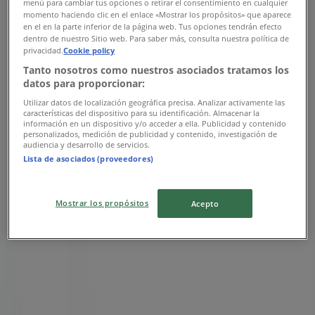
menú para cambiar tus opciones o retirar el consentimiento en cualquier
momento haciendo clic en el enlace «Mostrar los propósitos» que aparece
en el en la parte inferior de la página web. Tus opciones tendrán efecto
dentro de nuestro Sitio web. Para saber más, consulta nuestra política de
privacidad.
Cookie policy
Tanto nosotros como nuestros asociados tratamos los
datos para proporcionar:
Utilizar datos de localización geográfica precisa. Analizar activamente las
características del dispositivo para su identificación. Almacenar la
información en un dispositivo y/o acceder a ella. Publicidad y contenido
personalizados, medición de publicidad y contenido, investigación de
audiencia y desarrollo de servicios.
{"numCatalogs":0}
Lista de asociados (proveedores)
Adresses et horaires BMCI
Mostrar los propósitos
Acepto
BMCI
angle Rue Safi et Avenue Moulay Rachid, Martil
1.0 km