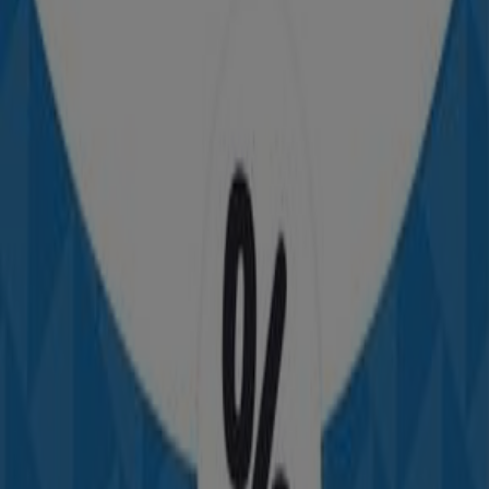
Autres Catalogues de Sport à
Mohammédia
Nouveau
Decathlon
Offres exclusives
Expire le 21/08
Mohammédia
-4 jours
Decathlon
Nos meilleures bonnes affaires
Expire le 13/08
Mohammédia