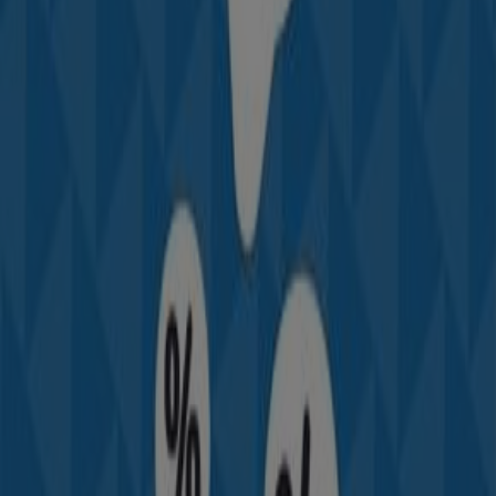
Offres Decathlon
Expire le 22/06
Mohammédia
Autres entreprises de Sport à
Mohammédia
Trouvez les catalogues Adidas dans
votre ville
Adidas à Casablanca
Adidas à Rabat
Adidas à
Marrakech
Adidas à Tanger
Adidas à Fès
Adidas à
Témara
Adidas à Kénitra
Voir plus de villes
Aperçu des Adidas offres à
Mohammédia