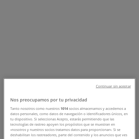
Suivez-nous pour obtenir des offres
Tiendeo dans Mohammédia
»
Promos Sport à Mohammédia
»
Adidas à Mohammédia
Aperçu des Adidas offres à
Mohammédia
Continuar sin aceptar
Catégorie:
Sport
Nos preocupamos por tu privacidad
Nous sommes sur le point de publier des offres de
Tanto nosotros como nuestros
1014
socios almacenamos y accedemos a
Adidas
datos personales, como datos de navegación o identificadores únicos, en
tu dispositivo. Si seleccionas Acepto, estarás permitiendo que las
Publicité
tecnologías de rastreo apoyen los propósitos que se muestran en
«nosotros y nuestros socios tratamos datos para proporcionar». Si se
deshabilitan los rastreadores, parte del contenido y los anuncios que ves