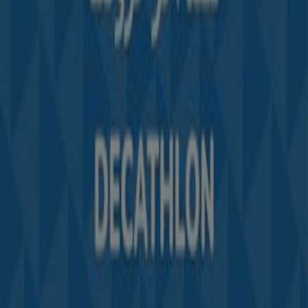
Demande marketing et professionnelle
Magasin mal situé sur la carte
Signaler un prospectus
Vous rencontrez un problème technique sur l’appli
ou le site?
Index
Marques
Marques locales
Enseignes
Commerces à proximité
Produits
Produits locaux
Villes
Télécharger l'appli Tiendeo