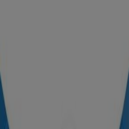
4.9 km
Fermé
Adidas
E04 boulevard ibn tachfine, casablanca, Casablanca
21.4 km
Fermé
Adidas à Mohammédia — Magasins, téléphone et
adresses