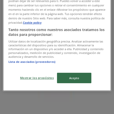
podrían dejar de ser relevantes para ti. Puedes volver a acceder a este
menú para cambiar tus opciones o retirar el consentimiento en cualquier
momento haciendo clic en el enlace «Mostrar los propósitos» que aparece
en el en la parte inferior de la página web. Tus opciones tendrán efecto
dentro de nuestro Sitio web. Para saber más, consulta nuestra política de
privacidad.
Cookie policy
Tanto nosotros como nuestros asociados tratamos los
datos para proporcionar:
Utilizar datos de localización geográfica precisa. Analizar activamente las
características del dispositivo para su identificación. Almacenar la
información en un dispositivo y/o acceder a ella. Publicidad y contenido
personalizados, medición de publicidad y contenido, investigación de
{"numCatalogs":0}
audiencia y desarrollo de servicios.
Lista de asociados (proveedores)
Adresses et horaires Adidas
Mostrar los propósitos
Acepto
Adidas
Ms11b route secondaire 101, mohammedia,
Mohammédia