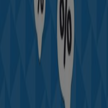
Catégorie:
Sport
Catalogues et promotions de Adidas
à Mohammédia
Il sagit dune entreprise allemande fondée en
1949
par
Adolf Dassler,
spécialisée
dans la fabrication
darticles de
sport
, basée à Herzogen Aurach en
Allemagne.
Pionnier
depuis de nombreuses années
dans les
articles dédiés aux athlètes
ainsi que
principal
concurrent
de Nike
Plus d'informations sur Adidas
Publicité