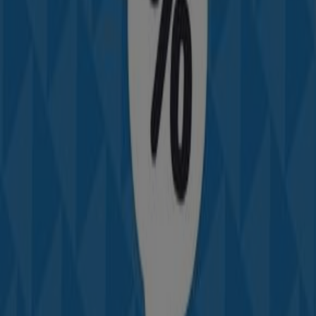
-3 jours
Decathlon
Catalogue Decathlon
Expire le 12/08
Mohammédia
Planet Sport
Offres Planet Sport
Expire le 22/06
Mohammédia
Decathlon