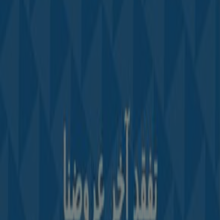
Tiendeo fait partie de Shopfully, l'entreprise tech qui
réinvente le commerce de proximité à travers le monde.
Tiendeo
Notre activité
Solutions professionnelles
Nouvelles et médias
Travaillez avec nous
Contactez-nous