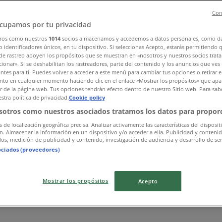
Con
cupamos por tu privacidad
ros como nuestros
1014
socios almacenamos y accedemos a datos personales, como d
 identificadores únicos, en tu dispositivo. Si seleccionas Acepto, estarás permitiendo 
de rastreo apoyen los propósitos que se muestran en «nosotros y nuestros socios trat
ionar». Si se deshabilitan los rastreadores, parte del contenido y los anuncios que ves
antes para ti. Puedes volver a acceder a este menú para cambiar tus opciones o retirar e
to en cualquier momento haciendo clic en el enlace «Mostrar los propósitos» que apar
or de la página web. Tus opciones tendrán efecto dentro de nuestro Sitio web. Para sab
stra política de privacidad.
Cookie policy
sotros como nuestros asociados tratamos los datos para proporc
s de localización geográfica precisa. Analizar activamente las características del disposit
ón. Almacenar la información en un dispositivo y/o acceder a ella. Publicidad y conteni
os, medición de publicidad y contenido, investigación de audiencia y desarrollo de ser
ociados (proveedores)
Mostrar los propósitos
Acepto