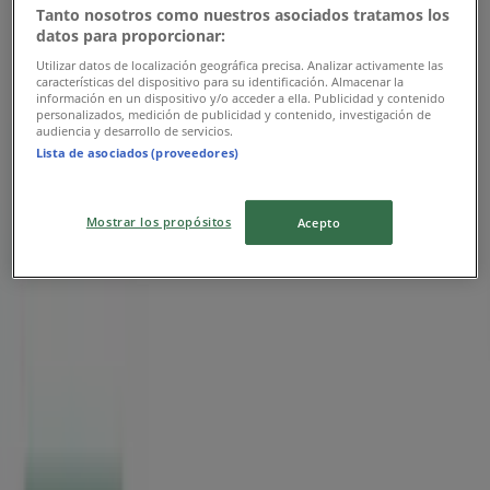
Tanto nosotros como nuestros asociados tratamos los
datos para proporcionar:
Utilizar datos de localización geográfica precisa. Analizar activamente las
características del dispositivo para su identificación. Almacenar la
información en un dispositivo y/o acceder a ella. Publicidad y contenido
personalizados, medición de publicidad y contenido, investigación de
audiencia y desarrollo de servicios.
Lista de asociados (proveedores)
Mostrar los propósitos
Acepto
{"numCatalogs":0}
Adresses et horaires BMCI
BMCI
3 Lot Chalhaoui Avenue Hassan II, Sidi Slimane