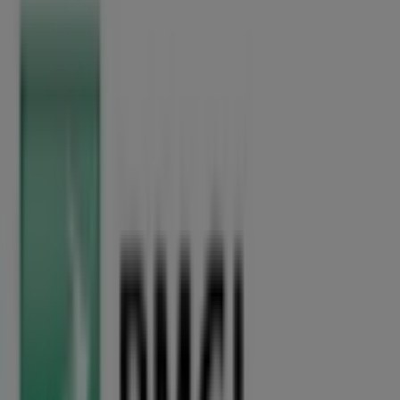
269 m
Fermé
BMCI
72 et 74 Avenue Mohamed V, Sidi Kacem
20.3 km
Fermé
BMCI à Sidi Slimane — Magasins, téléphone et adresses
Autres entreprises de Banques à