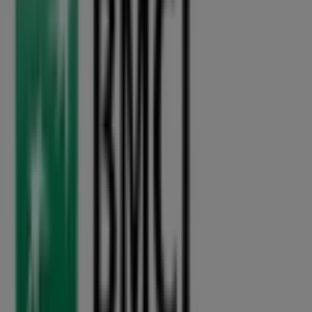
Sidi Slimane
Trouvez les catalogues BMCI dans
votre ville
BMCI à Casablanca
BMCI à Rabat
BMCI à Marrakech
BMCI à Tanger
BMCI à Fès
BMCI à Sidi Kacem
BMCI
à Khémisset
BMCI à Tiflet
BMCI à Meknès
BMCI à
Kénitra
BMCI à Salé
BMCI à Témara
Voir plus de villes
Aperçu des BMCI offres à Sidi
Slimane
Catégorie:
Banques
Catalogues et promotions de BMCI