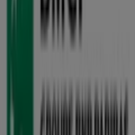
à Sidi Slimane
Bienvenue sur Tiendeo, votre meilleure option pour
trouver les meilleures
offres
,
catalogues
et
promotions
غشت
. Pendant le mois de
Sidi Slimane
à
Banques
de
2026
, vous pourrez découvrir sur notre plateforme les
dernières offres de
BMCI
, l'une des marques les plus
populaires du secteur
Banques
à
Sidi Slimane
.
Accédez aux catalogues de
BMCI
et découvrez des
produits avec de grandes réductions qui vous
. De
غشت
permettront d'économiser sur vos achats en
plus, nous vous informons de toutes les
promotions
exclusives, des soldes et des dernières nouveautés à
Sidi
Slimane
et ses environs.
Ne manquez pas les
offres
de
BMCI
à
Sidi Slimane
et
. Sur
غشت 2026
restez informé des meilleurs prix durant
Tiendeo, vous trouverez toujours les meilleures
opportunités d'achat à
Sidi Slimane
. Explorez dès