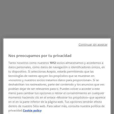
Suivez-nous pour obtenir des offres
Tiendeo dans Sidi Slimane
»
Promos Banques à Sidi Slimane
»
Continuar sin aceptar
BMCI à Sidi Slimane
Nos preocupamos por tu privacidad
Aperçu des BMCI offres à Sidi
Tanto nosotros como nuestros
1012
socios almacenamos y accedemos a
datos personales, como datos de navegación o identificadores únicos, en
Slimane
tu dispositivo. Si seleccionas Acepto, estarás permitiendo que las
tecnologías de rastreo apoyen los propósitos que se muestran en
«nosotros y nuestros socios tratamos datos para proporcionar». Si se
deshabilitan los rastreadores, parte del contenido y los anuncios que ves
Catégorie:
Banques
podrían dejar de ser relevantes para ti. Puedes volver a acceder a este
menú para cambiar tus opciones o retirar el consentimiento en cualquier
momento haciendo clic en el enlace «Mostrar los propósitos» que aparece
Nous sommes sur le point de publier des offres de BMCI
en el en la parte inferior de la página web. Tus opciones tendrán efecto
dentro de nuestro Sitio web. Para saber más, consulta nuestra política de
Publicité
privacidad.
Cookie policy