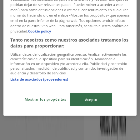
podrían dejar de ser relevantes para ti. Puedes volver a acceder a este
menú para cambiar tus opciones o retirar el consentimiento en cualquier
momento haciendo clic en el enlace «Mostrar los propósitos» que aparece
en el en la parte inferior de la página web. Tus opciones tendrán efecto
dentro de nuestro Sitio web. Para saber más, consulta nuestra política de
privacidad.
Cookie policy
Tanto nosotros como nuestros asociados tratamos los
datos para proporcionar:
Utilizar datos de localización geográfica precisa. Analizar activamente las
características del dispositivo para su identificación. Almacenar la
información en un dispositivo y/o acceder a ella. Publicidad y contenido
personalizados, medición de publicidad y contenido, investigación de
audiencia y desarrollo de servicios.
{"numCatalogs":0}
Lista de asociados (proveedores)
Adresses et horaires Maroc Telecom
Mostrar los propósitos
Acepto
Maroc Telecom
Avenue Mfadel Cherkaoui Souk Elarbaa du Gharb,
Souk El Arbaa