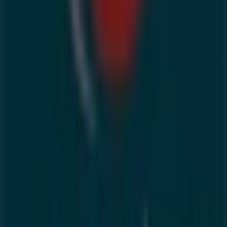
Catégorie:
Banques
Catalogues et promotions de Eqdom
à Bni Drar
Bienvenue sur Tiendeo, votre meilleure option pour
trouver les meilleures
offres
,
catalogues
et
promotions
,
غشت 2026
. Pendant le mois de
Bni Drar
à
Banques
de
vous pourrez découvrir sur notre plateforme les
dernières offres de
Eqdom
, l'une des marques les plus
populaires du secteur
Banques
à
Bni Drar
.
Accédez aux catalogues de
Eqdom
et découvrez des
produits avec de grandes réductions qui vous
. De
غشت
permettront d'économiser sur vos achats en
plus, nous vous informons de toutes les
promotions
exclusives, des soldes et des dernières nouveautés à
Bni