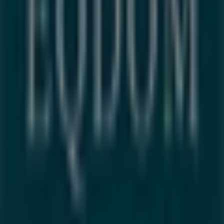
Index
Marques
Marques locales
Enseignes
Commerces à proximité
Produits
Produits locaux
Villes
Télécharger l'appli Tiendeo
Copyright © Tiendeo ® 2026 · Shopfully Marketing S.L.U. –