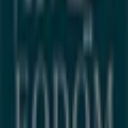
Tiendeo fait partie de Shopfully, l'entreprise tech qui
réinvente le commerce de proximité à travers le monde.
Tiendeo
Notre activité
Solutions professionnelles
Nouvelles et médias
Travaillez avec nous
Contactez-nous
Demande marketing et professionnelle
Magasin mal situé sur la carte
Signaler un prospectus
Vous rencontrez un problème technique sur l’appli
ou le site?