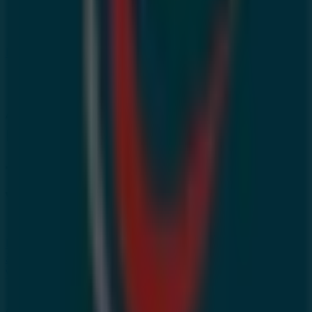
Eqdom à Bni Drar — Magasins, téléphone et adresses
Autres entreprises de Banques à
Bni Drar
Trouvez les catalogues Eqdom dans
votre ville
Eqdom à Casablanca
Eqdom à Rabat
Eqdom à
Marrakech
Eqdom à Tanger
Eqdom à Agadir
Eqdom
à Oujda
Voir plus de villes
Aperçu des Eqdom offres à Bni Drar