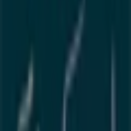
Drar
et ses environs.
Ne manquez pas les
offres
de
Eqdom
à
Bni Drar
et
. Sur
غشت 2026
restez informé des meilleurs prix durant
Tiendeo, vous trouverez toujours les meilleures
opportunités d'achat à
Bni Drar
. Explorez dès
maintenant les promotions incroyables que nous avons
préparées pour vous !
Plus d'informations sur Eqdom
Publicité