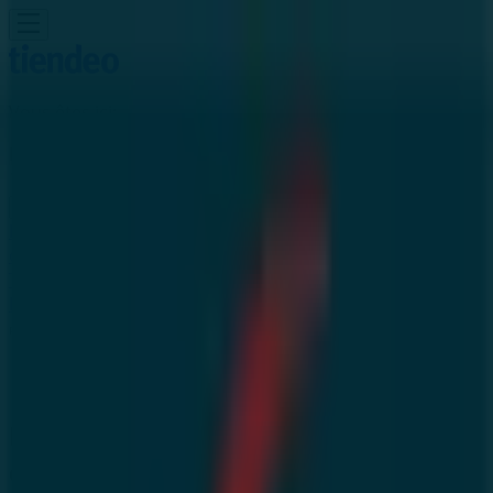
Vous êtes ici:
Bni Drar - 20999
Featured
Supermarchés
Maison et Bricolage
Vetêments,
chaussures et accessoires
Électroménager et
Technologie
Parfumeries et Beauté
Sport
Jouets et
Bébé
Voitures, Motos et Accessoires
Restaurants
Banques
Publicité
Eqdom Bni Drar - Offres, promos et
catalogues