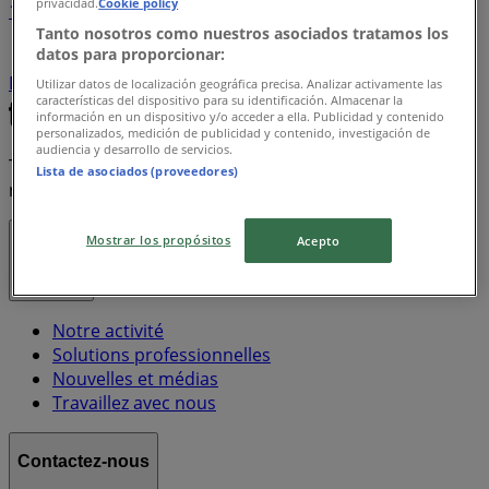
privacidad.
Cookie policy
1
Tanto nosotros como nuestros asociados tratamos los
datos para proporcionar:
LG
Apple
Coca cola
TCL
The Body Shop
Pepsi
Babyliss
Gillette
Lindt
Utilizar datos de localización geográfica precisa. Analizar activamente las
características del dispositivo para su identificación. Almacenar la
información en un dispositivo y/o acceder a ella. Publicidad y contenido
personalizados, medición de publicidad y contenido, investigación de
audiencia y desarrollo de servicios.
Tiendeo fait partie de Shopfully, l'entreprise tech qui
Lista de asociados (proveedores)
réinvente le commerce de proximité à travers le monde.
Mostrar los propósitos
Acepto
Tiendeo
Notre activité
Solutions professionnelles
Nouvelles et médias
Travaillez avec nous
Contactez-nous