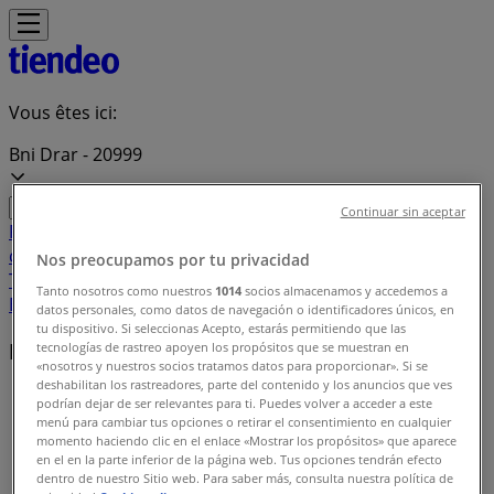
Vous êtes ici:
Bni Drar - 20999
Continuar sin aceptar
Featured
Supermarchés
Maison et Bricolage
Vetêments,
chaussures et accessoires
Électroménager et
Nos preocupamos por tu privacidad
Technologie
Parfumeries et Beauté
Sport
Jouets et
Tanto nosotros como nuestros
1014
socios almacenamos y accedemos a
Bébé
Voitures, Motos et Accessoires
Restaurants
Banques
datos personales, como datos de navegación o identificadores únicos, en
tu dispositivo. Si seleccionas Acepto, estarás permitiendo que las
Marques locales
tecnologías de rastreo apoyen los propósitos que se muestran en
«nosotros y nuestros socios tratamos datos para proporcionar». Si se
deshabilitan los rastreadores, parte del contenido y los anuncios que ves
Tiendeo dans Bni Drar
»
podrían dejar de ser relevantes para ti. Puedes volver a acceder a este
menú para cambiar tus opciones o retirar el consentimiento en cualquier
Index des marques
momento haciendo clic en el enlace «Mostrar los propósitos» que aparece
en el en la parte inferior de la página web. Tus opciones tendrán efecto
dentro de nuestro Sitio web. Para saber más, consulta nuestra política de