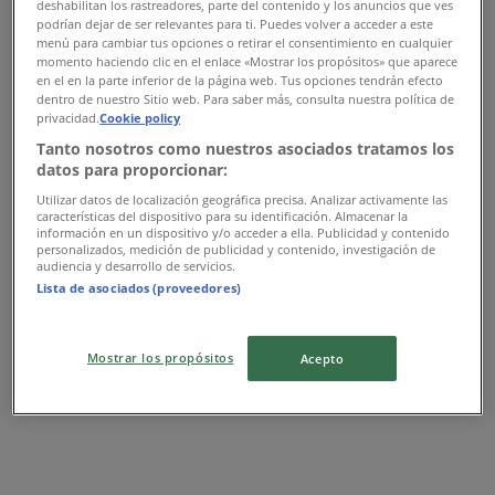
deshabilitan los rastreadores, parte del contenido y los anuncios que ves
podrían dejar de ser relevantes para ti. Puedes volver a acceder a este
menú para cambiar tus opciones o retirar el consentimiento en cualquier
momento haciendo clic en el enlace «Mostrar los propósitos» que aparece
en el en la parte inferior de la página web. Tus opciones tendrán efecto
dentro de nuestro Sitio web. Para saber más, consulta nuestra política de
privacidad.
Cookie policy
Tanto nosotros como nuestros asociados tratamos los
datos para proporcionar:
Utilizar datos de localización geográfica precisa. Analizar activamente las
características del dispositivo para su identificación. Almacenar la
{"numCatalogs":0}
información en un dispositivo y/o acceder a ella. Publicidad y contenido
personalizados, medición de publicidad y contenido, investigación de
audiencia y desarrollo de servicios.
Adresses et horaires Gorena
Lista de asociados (proveedores)
Mostrar los propósitos
Acepto
Gorena
Avenue Bir Anzarane, El Jadida, El Jadida
1.4 km