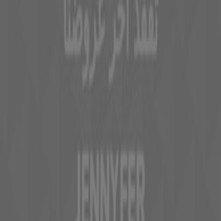
Travaillez avec nous
Contactez-nous
Demande marketing et professionnelle
Magasin mal situé sur la carte
Signaler un prospectus
Vous rencontrez un problème technique sur l’appli
ou le site?
Index
Marques
Marques locales
Enseignes
Commerces à proximité