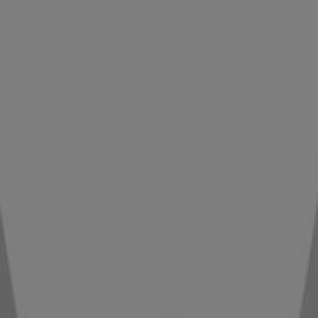
Gorena à El Jadida — Magasins, téléphone et adresses
Autres Catalogues de Vetêments,
chaussures et accessoires à El
Jadida
Kiabi
Offres spéciales attractives pour tous
Expire le 20/08
El Jadida