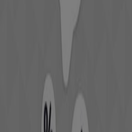
Trouvez les catalogues Gorena dans
votre ville
Gorena à Casablanca
Gorena à Rabat
Gorena à
Marrakech
Gorena à Tanger
Gorena à Fès
Voir plus de villes
Aperçu des Gorena offres à El Jadida
Catégorie:
Vetêments, chaussures et accessoires
Catalogues et promotions de
Gorena à El Jadida
Bienvenue sur Tiendeo, votre meilleure option pour
trouver les meilleures
offres
,
catalogues
et
promotions