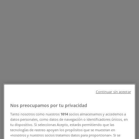
Suivez-nous pour obtenir des offres
Tiendeo dans El Jadida
»
Promos Vetêments, chaussures et accessoires à El
Jadida
»
Gorena à El Jadida
Aperçu des Gorena offres à El Jadida
Catégorie:
Vetêments, chaussures et accessoires
Continuar sin aceptar
Nous sommes sur le point de publier des offres de
Nos preocupamos por tu privacidad
Gorena
Tanto nosotros como nuestros
1014
socios almacenamos y accedemos a
Publicité
datos personales, como datos de navegación o identificadores únicos, en
tu dispositivo. Si seleccionas Acepto, estarás permitiendo que las
tecnologías de rastreo apoyen los propósitos que se muestran en
«nosotros y nuestros socios tratamos datos para proporcionar». Si se