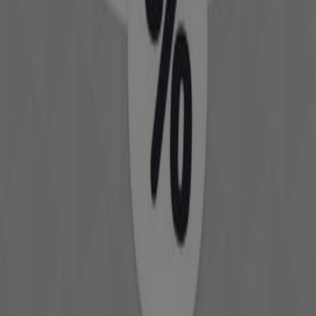
Jules
Offres Jules
Expire le 22/06
El Jadida
Jennyfer
Offres Jennyfer
Expire le 22/06
El Jadida
Autres entreprises de Vetêments,
chaussures et accessoires à El
Jadida