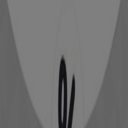
Kiabi
Découvrez des offres attractives
Expire le 15/08
El Jadida
Expire demain
Philipp Plein
Réduction de 50%
Expire demain
El Jadida
Fenêtre Sur Cour
Catalogue Fenetre sur cour 2026
Expire le 30/12
El Jadida