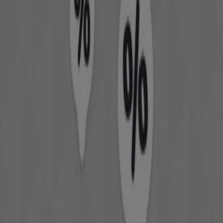
de
Vetêments, chaussures et accessoires
à
El Jadida
.
, vous pourrez découvrir
غشت 2026
Pendant le mois de
sur notre plateforme les dernières offres de
Gorena
,
l'une des marques les plus populaires du secteur
Vetêments, chaussures et accessoires
à
El Jadida
.
Accédez aux catalogues de
Gorena
et découvrez des
produits avec de grandes réductions qui vous
. De
غشت
permettront d'économiser sur vos achats en
plus, nous vous informons de toutes les
promotions
exclusives, des soldes et des dernières nouveautés à
El
Jadida
et ses environs.
Ne manquez pas les
offres
de
Gorena
à
El Jadida
et
. Sur
غشت 2026
restez informé des meilleurs prix durant
Tiendeo, vous trouverez toujours les meilleures
opportunités d'achat à
El Jadida
. Explorez dès
maintenant les promotions incroyables que nous avons
préparées pour vous !
Plus d'informations sur Gorena