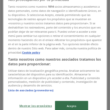
{"numCatalogs":1}
Tanto nosotros como nuestros
1014
socios almacenamos y accedemos a
datos personales, como datos de navegación o identificadores únicos, en
Adresses et horaires Diamantine
tu dispositivo. Si seleccionas Acepto, estarás permitiendo que las
tecnologías de rastreo apoyen los propósitos que se muestran en
«nosotros y nuestros socios tratamos datos para proporcionar». Si se
deshabilitan los rastreadores, parte del contenido y los anuncios que ves
podrían dejar de ser relevantes para ti. Puedes volver a acceder a este
menú para cambiar tus opciones o retirar el consentimiento en cualquier
Diamantine
momento haciendo clic en el enlace «Mostrar los propósitos» que aparece
en el en la parte inferior de la página web. Tus opciones tendrán efecto
Centre Commercial Borj Fès R 14, Fès, Fès
dentro de nuestro Sitio web. Para saber más, consulta nuestra política de
privacidad.
Cookie policy
3.2 km
Tanto nosotros como nuestros asociados tratamos los
datos para proporcionar:
Utilizar datos de localización geográfica precisa. Analizar activamente las
Diamantine à Fès — Magasins, téléphone et adresses
características del dispositivo para su identificación. Almacenar la
información en un dispositivo y/o acceder a ella. Publicidad y contenido
personalizados, medición de publicidad y contenido, investigación de
audiencia y desarrollo de servicios.
Lista de asociados (proveedores)
Mostrar los propósitos
Acepto
Produits Diamantine les plus