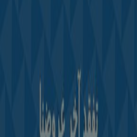
Tiendeo fait partie de Shopfully, l'entreprise tech qui
réinvente le commerce de proximité à travers le monde.
Tiendeo
Notre activité
Solutions professionnelles
Nouvelles et médias
Travaillez avec nous
Contactez-nous