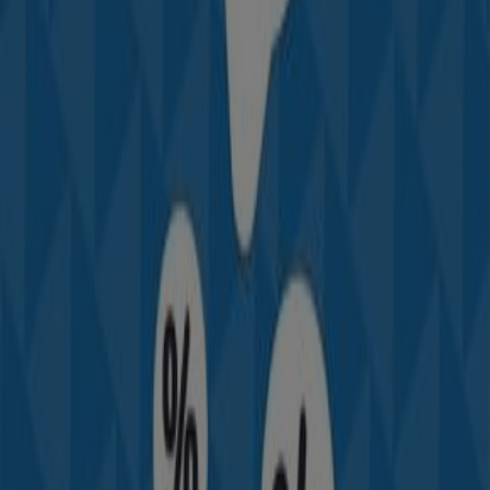
Aperçu des Planet Sport offres à Fès
Catalogues avec Planet Sport offres à Fès:
1
Catégorie:
Sport
Offre la plus récente :
28/11/2023
Catalogues et promotions de Planet
Sport à Fès
Bienvenue sur Tiendeo, votre meilleure option pour
trouver les meilleures
offres
,
catalogues
et
promotions
, vous
غشت 2026
. Pendant le mois de
Fès
à
Sport
de
pourrez découvrir sur notre plateforme les dernières
offres de
Planet Sport
, l'une des marques les plus
populaires du secteur
Sport
à
Fès
.