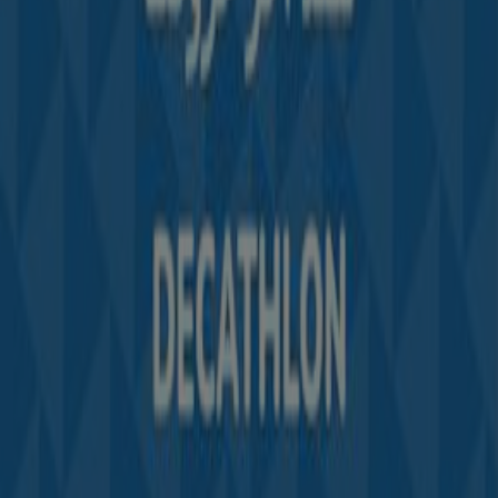
Demande marketing et professionnelle
Magasin mal situé sur la carte
Signaler un prospectus
Vous rencontrez un problème technique sur l’appli
ou le site?
Index
Marques
Marques locales
Enseignes
Commerces à proximité
Produits
Produits locaux
Villes
Télécharger l'appli Tiendeo