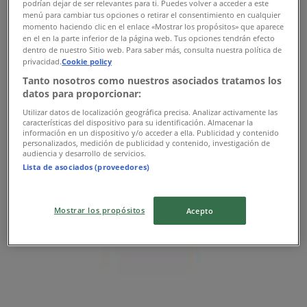
podrían dejar de ser relevantes para ti. Puedes volver a acceder a este
menú para cambiar tus opciones o retirar el consentimiento en cualquier
momento haciendo clic en el enlace «Mostrar los propósitos» que aparece
Offres Planet Sport
en el en la parte inferior de la página web. Tus opciones tendrán efecto
dentro de nuestro Sitio web. Para saber más, consulta nuestra política de
Expire le 22/06
3.3 km - Fès
privacidad.
Cookie policy
Tanto nosotros como nuestros asociados tratamos los
Publicité
datos para proporcionar:
Utilizar datos de localización geográfica precisa. Analizar activamente las
características del dispositivo para su identificación. Almacenar la
información en un dispositivo y/o acceder a ella. Publicidad y contenido
personalizados, medición de publicidad y contenido, investigación de
audiencia y desarrollo de servicios.
Lista de asociados (proveedores)
Mostrar los propósitos
Acepto
{"numCatalogs":1}
Adresses et horaires Planet Sport