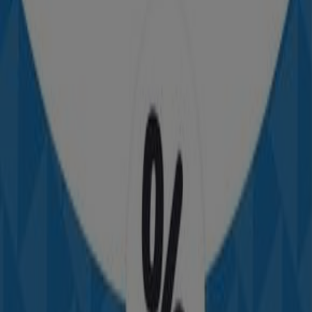
Decathlon
Offres exclusives
Expire le 21/08
Fès
-5 jours
Decathlon
Nos meilleures bonnes affaires
Expire le 13/08
Fès
Dernier Jour
Decathlon