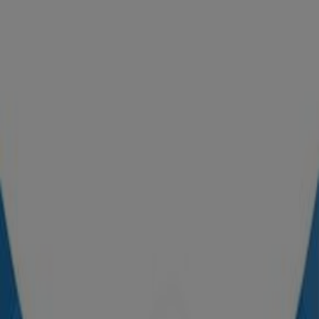
Planet Sport
Boulevard Allal El Fassi, Borj Fez – Fes, Fès
3.3 km
Ouvert
Planet Sport à Fès — Magasins, téléphone et adresses
Autres Catalogues de Sport à Fès
Nouveau