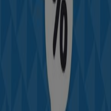
Catalogue Decathlon
Dernier Jour
Fès
Decathlon
Offres Decathlon
Expire le 22/06
Fès
Autres entreprises de Sport à Fès
Trouvez les catalogues Planet Sport
dans votre ville
Planet Sport à Casablanca
Planet Sport à Rabat
Planet Sport à Marrakech
Planet Sport à Tanger
Voir plus de villes