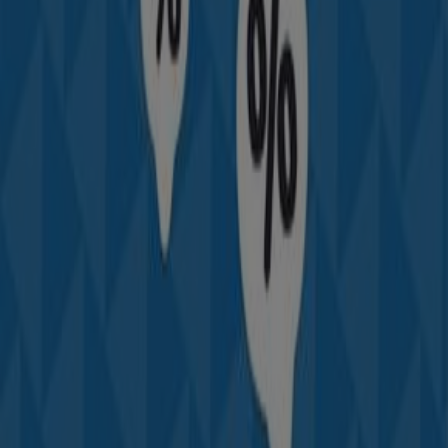
Accédez aux catalogues de
Planet Sport
et découvrez
des produits avec de grandes réductions qui vous
. De
غشت
permettront d'économiser sur vos achats en
plus, nous vous informons de toutes les
promotions
exclusives, des soldes et des dernières nouveautés à
Fès
et ses environs.
Ne manquez pas les
offres
de
Planet Sport
à
Fès
et
. Sur
غشت 2026
restez informé des meilleurs prix durant
Tiendeo, vous trouverez toujours les meilleures
opportunités d'achat à
Fès
. Explorez dès maintenant les
promotions incroyables que nous avons préparées pour
vous !
Plus d'informations sur Planet Sport
Publicité