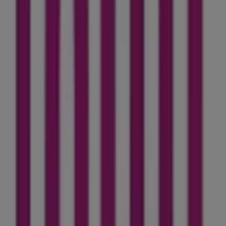
Inwi
Bienvenue dans la boutique
Inwi
sur Tiendeo, où vous
pourrez découvrir les meilleures
offres
,
promotions
et
catalogues
de cette marque renommée dans le secteur
de
Électroménager et Technologie
. Notre magasin
physique est situé à
118 hay Riad Taoujtate Centre
,
Ain
Taoujdate
, et vous y trouverez une large gamme de
produits de qualité qui vous permettront de réaliser des
.
غشت 2026
économies tout au long de
Sur Tiendeo, nous vous fournissons toutes les
informations à jour sur
Inwi
, telles que les horaires
d'ouverture, les offres exclusives et l'emplacement exact
du magasin à
118 hay Riad Taoujtate Centre
. De plus,
vous aurez accès aux derniers catalogues de
Inwi
, où
vous pourrez découvrir les promotions les plus récentes
et profiter de grandes réductions sur les produits de
Électroménager et Technologie
pour vos achats à
Ain