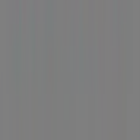
ou le site?
Index
Marques
Marques locales
Enseignes
Commerces à proximité
Produits
Produits locaux
Villes
Télécharger l'appli Tiendeo