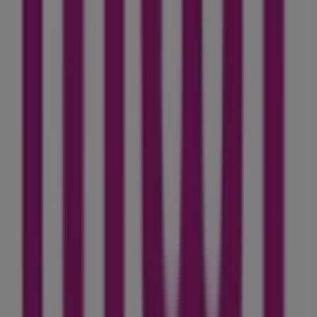
Taoujdate
.
Ne manquez pas l'occasion de visiter la boutique
Inwi
à
118 hay Riad Taoujtate Centre
pour une expérience
d'achat complète. Nous vous invitons à explorer les
et à
غشت
promotions que nous avons pour vous ce
rester informé des meilleures offres de
Inwi
à
Ain
Taoujdate
. Venez nous rendre visite et commencez à
économiser dès aujourd'hui !
Plus d'informations sur Inwi
Voir les autres magasins de
Inwi dans Ain Taoujdate
Publicité