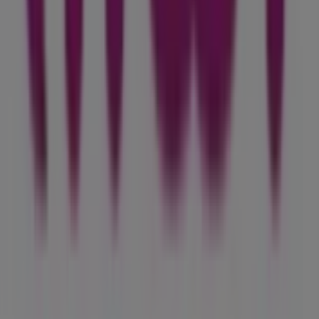
Tiendeo fait partie de Shopfully, l'entreprise tech qui
réinvente le commerce de proximité à travers le monde.
Tiendeo
Notre activité
Solutions professionnelles
Nouvelles et médias
Travaillez avec nous
Contactez-nous
Demande marketing et professionnelle
Magasin mal situé sur la carte
Signaler un prospectus
Vous rencontrez un problème technique sur l’appli