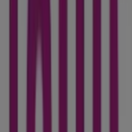
715 m
Fermé
Banque Populaire
N6, Ain Taoujdate
5.5 km
Autres entreprises de
Électroménager et Technologie à
Ain Taoujdate