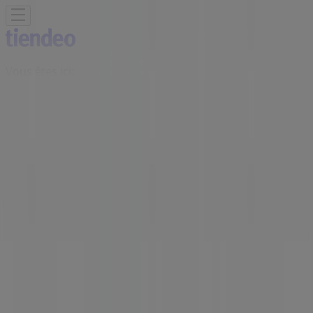
Vous êtes ici:
Ain Taoujdate - 20999
Featured
Supermarchés
Maison et Bricolage
Vetêments,
chaussures et accessoires
Électroménager et
Technologie
Parfumeries et Beauté
Sport
Jouets et
Bébé
Voitures, Motos et Accessoires
Restaurants
Banques
Publicité
Boutiques Inwi | 118 hay Riad
Taoujtate Centre, Ain Taoujdate -