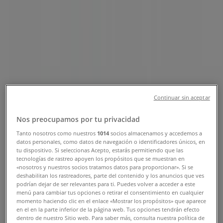
Horaires, téléphone et catalogues
Tiendeo dans Ain Taoujdate
»
Promos Électroménager et Technologie à Ain
Taoujdate
»
Inwi à Ain Taoujdate
»
Inwi | 118 hay Riad Taoujtate Centre
Continuar sin aceptar
Carte
212700094932
Carte
212700094932
Nos preocupamos por tu privacidad
Nous sommes sur le point de publier des offres de Inwi
Tanto nosotros como nuestros
1014
socios almacenamos y accedemos a
datos personales, como datos de navegación o identificadores únicos, en
tu dispositivo. Si seleccionas Acepto, estarás permitiendo que las
Publicité
tecnologías de rastreo apoyen los propósitos que se muestran en
«nosotros y nuestros socios tratamos datos para proporcionar». Si se
deshabilitan los rastreadores, parte del contenido y los anuncios que ves
podrían dejar de ser relevantes para ti. Puedes volver a acceder a este
menú para cambiar tus opciones o retirar el consentimiento en cualquier
momento haciendo clic en el enlace «Mostrar los propósitos» que aparece
en el en la parte inferior de la página web. Tus opciones tendrán efecto
dentro de nuestro Sitio web. Para saber más, consulta nuestra política de