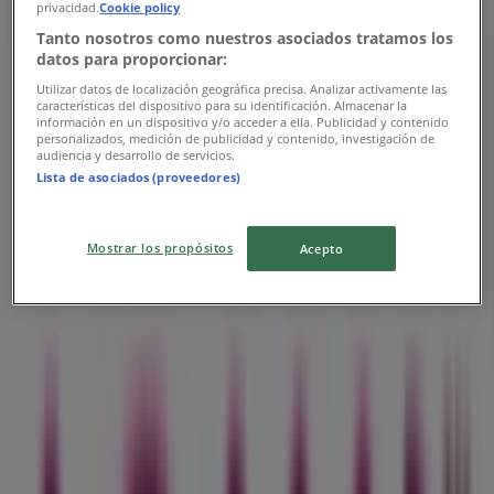
privacidad.
Cookie policy
Tanto nosotros como nuestros asociados tratamos los
datos para proporcionar:
Utilizar datos de localización geográfica precisa. Analizar activamente las
características del dispositivo para su identificación. Almacenar la
información en un dispositivo y/o acceder a ella. Publicidad y contenido
personalizados, medición de publicidad y contenido, investigación de
audiencia y desarrollo de servicios.
Les magasins les plus proches
Lista de asociados (proveedores)
Mostrar los propósitos
Acepto
Orange
R716, Ain Taoujdate
92 m
Inwi