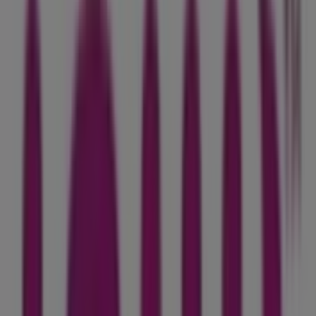
118 hay Riad Taoujtate Centre, Ain Taoujdate
130 m
Banque Populaire
P7075, Ain Taoujdate
702 m
Credit du Maroc
Aïn Taoujdate Centre - Province De Meknès, Ain
Taoujdate