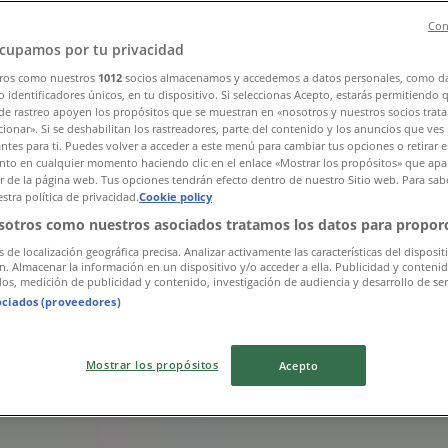
Con
cupamos por tu privacidad
ros como nuestros
1012
socios almacenamos y accedemos a datos personales, como d
 identificadores únicos, en tu dispositivo. Si seleccionas Acepto, estarás permitiendo 
nsouda
de rastreo apoyen los propósitos que se muestran en «nosotros y nuestros socios trat
ionar». Si se deshabilitan los rastreadores, parte del contenido y los anuncios que ves
antes para ti. Puedes volver a acceder a este menú para cambiar tus opciones o retirar e
to en cualquier momento haciendo clic en el enlace «Mostrar los propósitos» que apar
or de la página web. Tus opciones tendrán efecto dentro de nuestro Sitio web. Para sab
stra política de privacidad.
Cookie policy
sotros como nuestros asociados tratamos los datos para proporc
s de localización geográfica precisa. Analizar activamente las características del disposit
ón. Almacenar la información en un dispositivo y/o acceder a ella. Publicidad y conteni
os, medición de publicidad y contenido, investigación de audiencia y desarrollo de ser
ociados (proveedores)
Mostrar los propósitos
Acepto