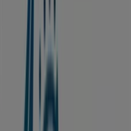
Banque Populaire
P2010, Tahnaout
15.1 km
Petrom
RR 203 PK 700 ROUTE TAHANAOUTE, Marrakech
16.7 km