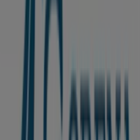
Shell
Route Nationale 9, Km 23 vers Ouarzazate
commune Ait Faska, Marrakech
16.8 km
Autres entreprises de Vetêments,
chaussures et accessoires à Ghmate
Gorena
Bienvenue dans la boutique
Gorena
sur Tiendeo, où
vous pourrez découvrir les meilleures
offres
,
promotions
et
catalogues
de cette marque renommée
dans le secteur de
Vetêments, chaussures et
accessoires
. Notre magasin physique est situé à
Route
de l'ourika, Marrakech
,
Ghmate
, et vous y trouverez