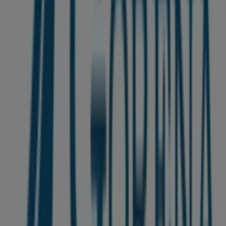
une large gamme de produits de qualité qui vous
permettront de réaliser des économies tout au long de
.
غشت 2026
Sur Tiendeo, nous vous fournissons toutes les
informations à jour sur
Gorena
, telles que les horaires
d'ouverture, les offres exclusives et l'emplacement exact
du magasin à
Route de l'ourika, Marrakech
. De plus,
vous aurez accès aux derniers catalogues de
Gorena
, où
vous pourrez découvrir les promotions les plus récentes
et profiter de grandes réductions sur les produits de
Vetêments, chaussures et accessoires
pour vos achats
à
Ghmate
.
Ne manquez pas l'occasion de visiter la boutique
Gorena
à
Route de l'ourika, Marrakech
pour une expérience
d'achat complète. Nous vous invitons à explorer les
et à
غشت
promotions que nous avons pour vous ce
rester informé des meilleures offres de
Gorena
à
Ghmate
. Venez nous rendre visite et commencez à
économiser dès aujourd'hui !