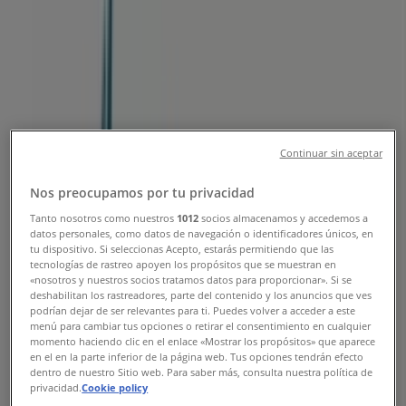
Horaires, téléphone et catalogues
Tiendeo dans Ghmate
»
Promos Vetêments, chaussures et accessoires à
Ghmate
»
Gorena à Ghmate
»
Gorena | Route de l'ourika, Marrakech
Continuar sin aceptar
Carte
(123) 456-7890
Nos preocupamos por tu privacidad
Carte
(123) 456-7890
Tanto nosotros como nuestros
1012
socios almacenamos y accedemos a
datos personales, como datos de navegación o identificadores únicos, en
Nous sommes sur le point de publier des offres de
tu dispositivo. Si seleccionas Acepto, estarás permitiendo que las
Gorena
tecnologías de rastreo apoyen los propósitos que se muestran en
«nosotros y nuestros socios tratamos datos para proporcionar». Si se
Publicité
deshabilitan los rastreadores, parte del contenido y los anuncios que ves
podrían dejar de ser relevantes para ti. Puedes volver a acceder a este
menú para cambiar tus opciones o retirar el consentimiento en cualquier
momento haciendo clic en el enlace «Mostrar los propósitos» que aparece
en el en la parte inferior de la página web. Tus opciones tendrán efecto
dentro de nuestro Sitio web. Para saber más, consulta nuestra política de
privacidad.
Cookie policy