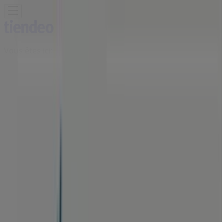
Vous êtes ici:
Ghmate - 20999
Featured
Supermarchés
Maison et Bricolage
Vetêments,
chaussures et accessoires
Électroménager et
Technologie
Parfumeries et Beauté
Sport
Jouets et
Bébé
Voitures, Motos et Accessoires
Restaurants
Banques
Publicité
Boutique Gorena | Route de
l'ourika, Marrakech , Ghmate -