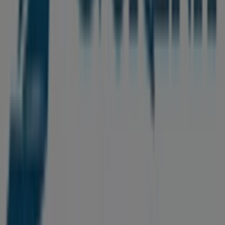
Tiendeo fait partie de Shopfully, l'entreprise tech qui
réinvente le commerce de proximité à travers le monde.
Tiendeo