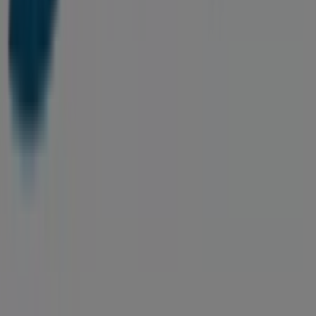
Notre activité
Solutions professionnelles
Nouvelles et médias
Travaillez avec nous
Contactez-nous
Demande marketing et professionnelle
Magasin mal situé sur la carte
Signaler un prospectus
Vous rencontrez un problème technique sur l’appli
ou le site?
Index
Marques
Marques locales