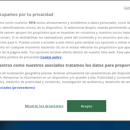
Con
cupamos por tu privacidad
ros como nuestros
1014
socios almacenamos y accedemos a datos personales, como d
 identificadores únicos, en tu dispositivo. Si seleccionas Acepto, estarás permitiendo 
de rastreo apoyen los propósitos que se muestran en «nosotros y nuestros socios trat
ionar». Si se deshabilitan los rastreadores, parte del contenido y los anuncios que ves
antes para ti. Puedes volver a acceder a este menú para cambiar tus opciones o retirar e
to en cualquier momento haciendo clic en el enlace «Mostrar los propósitos» que apar
or de la página web. Tus opciones tendrán efecto dentro de nuestro Sitio web. Para sab
stra política de privacidad.
Cookie policy
sotros como nuestros asociados tratamos los datos para proporc
s de localización geográfica precisa. Analizar activamente las características del disposit
ón. Almacenar la información en un dispositivo y/o acceder a ella. Publicidad y conteni
os, medición de publicidad y contenido, investigación de audiencia y desarrollo de ser
ociados (proveedores)
Mostrar los propósitos
Acepto