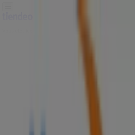
Vous êtes ici:
Safi - 20999
Featured
Supermarchés
Maison et Bricolage
Vetêments,
chaussures et accessoires
Électroménager et
Technologie
Parfumeries et Beauté
Sport
Jouets et
Bébé
Voitures, Motos et Accessoires
Restaurants
Banques
Publicité
Boutiques Maroc Telecom | Angle
Av Mohamed Ben Abdellah et