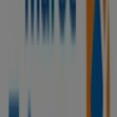
Nissan
RUE DE LISBONNE, Safi
28 m
Petrom
ROUTE DE SAFI ROUTE N1 LAAGACHA, Safi
28 m