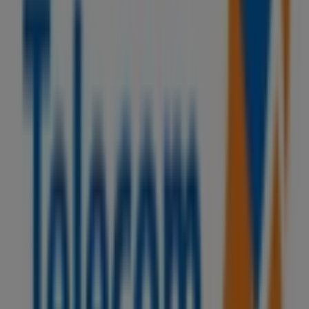
Venezia Ice
Gare Ferroviaire Rabat, Safi
28 m
Petrom
AVENUE MOHAMED BEN ABDALLAH, Safi
70 m
Autres entreprises de
Électroménager et Technologie à
Safi