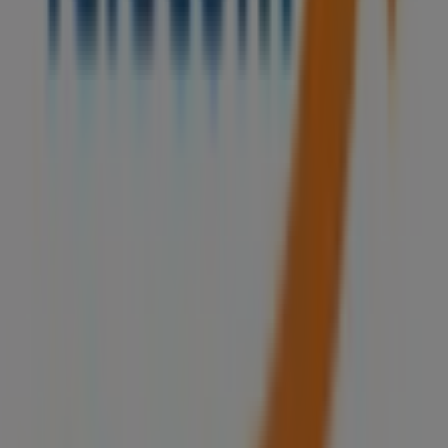
plus récentes et profiter de grandes réductions sur les
produits de
Électroménager et Technologie
pour vos
achats à
Safi
.
Ne manquez pas l'occasion de visiter la boutique
Maroc
Telecom
à
Angle Av Mohamed Ben Abdellah et
Mohamed V Ville Nouvelle Safi
pour une expérience
d'achat complète. Nous vous invitons à explorer les
et à
غشت
promotions que nous avons pour vous ce
rester informé des meilleures offres de
Maroc Telecom
à
Safi
. Venez nous rendre visite et commencez à
économiser dès aujourd'hui !
Plus d'informations sur Maroc Telecom
Voir les autres
magasins de Maroc Telecom dans Safi
Publicité