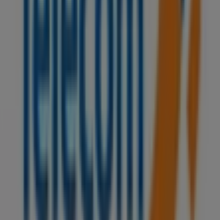
Maroc Telecom
Bienvenue dans la boutique
Maroc Telecom
sur Tiendeo,
où vous pourrez découvrir les meilleures
offres
,
promotions
et
catalogues
de cette marque renommée
dans le secteur de
Électroménager et Technologie
.
Notre magasin physique est situé à
Angle Av Mohamed
Ben Abdellah et Mohamed V Ville Nouvelle Safi
,
Safi
,
et vous y trouverez une large gamme de produits de
qualité qui vous permettront de réaliser des économies
.
غشت 2026
tout au long de
Sur Tiendeo, nous vous fournissons toutes les
informations à jour sur
Maroc Telecom
, telles que les
horaires d'ouverture, les offres exclusives et
l'emplacement exact du magasin à
Angle Av Mohamed
Ben Abdellah et Mohamed V Ville Nouvelle Safi
. De
plus, vous aurez accès aux derniers catalogues de
Maroc
Telecom
, où vous pourrez découvrir les promotions les