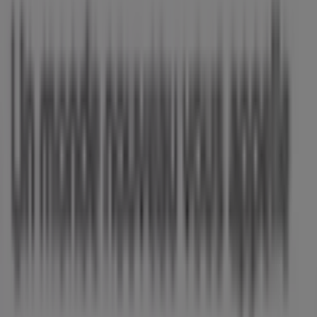
Demande marketing et professionnelle
Magasin mal situé sur la carte
Signaler un prospectus
Vous rencontrez un problème technique sur l’appli
ou le site?
Index
Marques
Marques locales
Enseignes
Commerces à proximité
Produits
Produits locaux
Villes
Télécharger l'appli Tiendeo