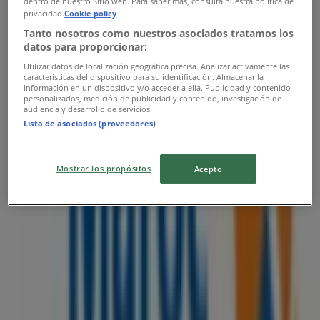
dentro de nuestro Sitio web. Para saber más, consulta nuestra política de
privacidad.
Cookie policy
Tanto nosotros como nuestros asociados tratamos los
datos para proporcionar:
Utilizar datos de localización geográfica precisa. Analizar activamente las
características del dispositivo para su identificación. Almacenar la
información en un dispositivo y/o acceder a ella. Publicidad y contenido
personalizados, medición de publicidad y contenido, investigación de
audiencia y desarrollo de servicios.
Lista de asociados (proveedores)
Les magasins les plus proches
Mostrar los propósitos
Acepto
BIM
Boulevard Idriss 1 Lot N°22 Lalla Hniya Hamriya, Safi
28 m