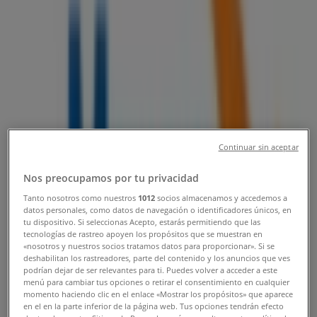
Mohamed V Ville Nouvelle Safi , Safi
- Horaires, téléphone et catalogues
Tiendeo dans Safi
»
Promos Électroménager et Technologie à Safi
»
Maroc Telecom à Safi
»
Maroc Telecom | Angle Av Mohamed Ben Abdellah
et Mohamed V Ville Nouvelle Safi
Continuar sin aceptar
Carte
05 24 62 20 30
Nos preocupamos por tu privacidad
Carte
05 24 62 20 30
Tanto nosotros como nuestros
1012
socios almacenamos y accedemos a
Nous sommes sur le point de publier des offres de
datos personales, como datos de navegación o identificadores únicos, en
tu dispositivo. Si seleccionas Acepto, estarás permitiendo que las
Maroc Telecom
tecnologías de rastreo apoyen los propósitos que se muestran en
«nosotros y nuestros socios tratamos datos para proporcionar». Si se
Publicité
deshabilitan los rastreadores, parte del contenido y los anuncios que ves
podrían dejar de ser relevantes para ti. Puedes volver a acceder a este
menú para cambiar tus opciones o retirar el consentimiento en cualquier
momento haciendo clic en el enlace «Mostrar los propósitos» que aparece
en el en la parte inferior de la página web. Tus opciones tendrán efecto