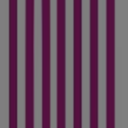
Inwi
Bienvenue dans la boutique
Inwi
sur Tiendeo, où vous
pourrez découvrir les meilleures
offres
,
promotions
et
catalogues
de cette marque renommée dans le secteur
de
Électroménager et Technologie
. Notre magasin
physique est situé à
56 Derb El Miter Sefrou
,
Sefrou
, et
vous y trouverez une large gamme de produits de qualité
qui vous permettront de réaliser des économies tout au
.
غشت 2026
long de
Sur Tiendeo, nous vous fournissons toutes les
informations à jour sur
Inwi
, telles que les horaires
d'ouverture, les offres exclusives et l'emplacement exact
du magasin à
56 Derb El Miter Sefrou
. De plus, vous
aurez accès aux derniers catalogues de
Inwi
, où vous
pourrez découvrir les promotions les plus récentes et
profiter de grandes réductions sur les produits de
Électroménager et Technologie
pour vos achats à
Sefrou
.