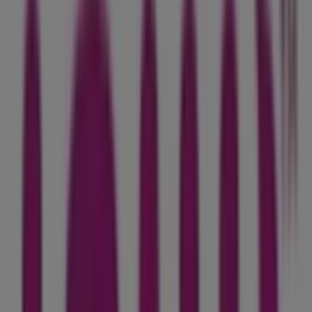
56 Derb El Miter Sefrou, Sefrou
316 m
Inwi
532 avenue Yaoucoub El Mansour, Sefrou
340 m
Orange
Unnamed Road, Sefrou