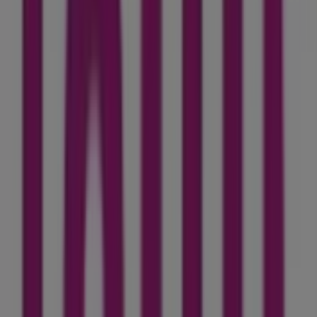
466 m
BMCI
Lotissement Essalam Route d’El Menzel Lot n° 19,
Sefrou
502 m
Fermé
Autres entreprises de
Électroménager et Technologie à
Sefrou