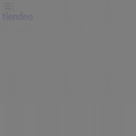
Vous êtes ici:
Sefrou - 20999
Featured
Supermarchés
Maison et Bricolage
Vetêments,
chaussures et accessoires
Électroménager et
Technologie
Parfumeries et Beauté
Sport
Jouets et
Bébé
Voitures, Motos et Accessoires
Restaurants
Banques
Publicité
Boutiques Inwi | 56 Derb El Miter
Sefrou, Sefrou - Horaires, téléphone