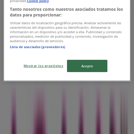
privacidad.
Cookie policy
Tanto nosotros como nuestros asociados tratamos los
datos para proporcionar:
Utilizar datos de localización geográfica precisa. Analizar activamente las
características del dispositivo para su identificación. Almacenar la
información en un dispositivo y/o acceder a ella. Publicidad y contenido
Les magasins les plus proches
personalizados, medición de publicidad y contenido, investigación de
audiencia y desarrollo de servicios.
Lista de asociados (proveedores)
Mostrar los propósitos
Acepto
BIM
Mag N1 Imm N688 Rue Sébou Forêt Belhmer Hay
Bensefar, Sefrou
60 m
Inwi