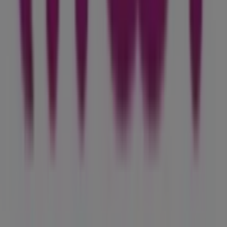
Tiendeo fait partie de Shopfully, l'entreprise tech qui
réinvente le commerce de proximité à travers le monde.
Tiendeo
Notre activité
Solutions professionnelles
Nouvelles et médias
Travaillez avec nous
Contactez-nous
Demande marketing et professionnelle
Magasin mal situé sur la carte
Signaler un prospectus
Vous rencontrez un problème technique sur l’appli
ou le site?