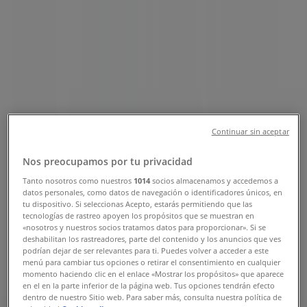
et catalogues
Tiendeo dans Sefrou
»
Promos Électroménager et Technologie à Sefrou
»
Inwi à Sefrou
»
Inwi | 56 Derb El Miter Sefrou
Carte
212700094965
Continuar sin aceptar
Carte
212700094965
Nos preocupamos por tu privacidad
Nous sommes sur le point de publier des offres de Inwi
Tanto nosotros como nuestros
1014
socios almacenamos y accedemos a
datos personales, como datos de navegación o identificadores únicos, en
Publicité
tu dispositivo. Si seleccionas Acepto, estarás permitiendo que las
tecnologías de rastreo apoyen los propósitos que se muestran en
«nosotros y nuestros socios tratamos datos para proporcionar». Si se
deshabilitan los rastreadores, parte del contenido y los anuncios que ves
podrían dejar de ser relevantes para ti. Puedes volver a acceder a este
menú para cambiar tus opciones o retirar el consentimiento en cualquier
momento haciendo clic en el enlace «Mostrar los propósitos» que aparece
en el en la parte inferior de la página web. Tus opciones tendrán efecto
dentro de nuestro Sitio web. Para saber más, consulta nuestra política de