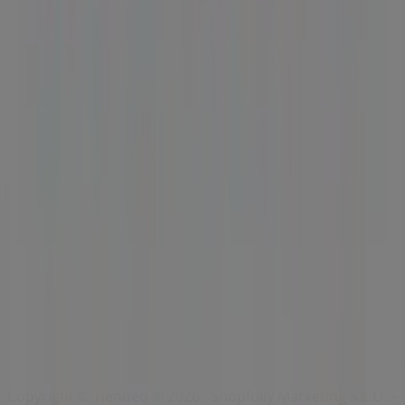
Index
Marques
Marques locales
Enseignes
Commerces à proximité
Produits
Produits locaux
Villes
Télécharger l'appli Tiendeo
Copyright © Tiendeo ® 2026 · Shopfully Marketing S.L.U. –