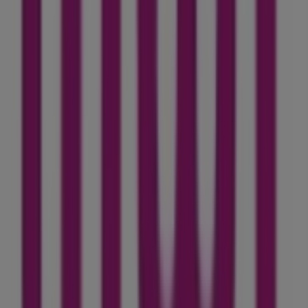
Ne manquez pas l'occasion de visiter la boutique
Inwi
à
56 Derb El Miter Sefrou
pour une expérience d'achat
complète. Nous vous invitons à explorer les promotions
et à rester informé
غشت
que nous avons pour vous ce
des meilleures offres de
Inwi
à
Sefrou
. Venez nous
rendre visite et commencez à économiser dès
aujourd'hui !
Plus d'informations sur Inwi
Voir les autres magasins de
Inwi dans Sefrou
Publicité