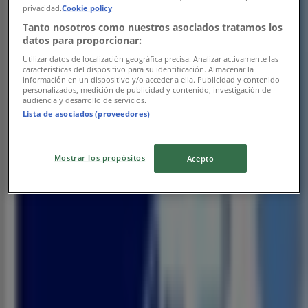
privacidad.
Cookie policy
Tanto nosotros como nuestros asociados tratamos los
datos para proporcionar:
Utilizar datos de localización geográfica precisa. Analizar activamente las
características del dispositivo para su identificación. Almacenar la
información en un dispositivo y/o acceder a ella. Publicidad y contenido
personalizados, medición de publicidad y contenido, investigación de
Les magasins les plus proches
audiencia y desarrollo de servicios.
Lista de asociados (proveedores)
Mostrar los propósitos
Acepto
Mercedes Benz
Route de Tanger à Rabat - Hjar Nhal, Gzenaya.,
Tanger
52 m
Marwa