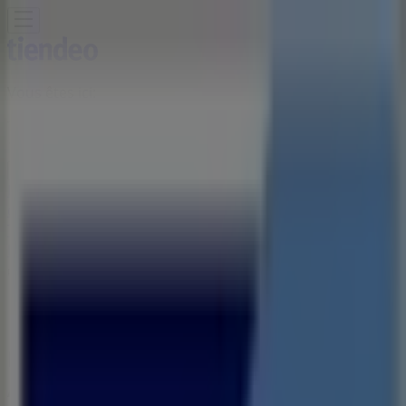
Vous êtes ici:
Tanger - 20999
Featured
Supermarchés
Maison et Bricolage
Vetêments,
chaussures et accessoires
Électroménager et
Technologie
Parfumeries et Beauté
Sport
Jouets et
Bébé
Voitures, Motos et Accessoires
Restaurants
Banques
Publicité
Magasin Banque Populaire |
Avenue Ben Abi Zaraa, Tanger -