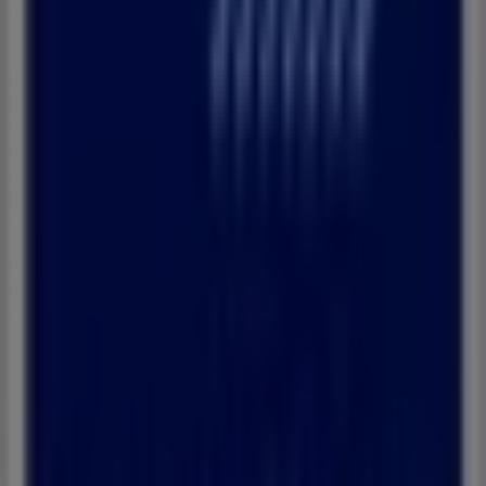
réductions sur les produits de
Banques
pour vos achats
à
Tanger
.
Ne manquez pas l'occasion de visiter la boutique
Banque Populaire
à
Avenue Ben Abi Zaraa
pour une
expérience d'achat complète. Nous vous invitons à
explorer les promotions que nous avons pour vous ce
et à rester informé des meilleures offres de
غشت
Banque Populaire
à
Tanger
. Venez nous rendre visite et
commencez à économiser dès aujourd'hui !
Plus d'informations sur Banque Populaire
Voir les autres
magasins de Banque Populaire dans Tanger
Publicité