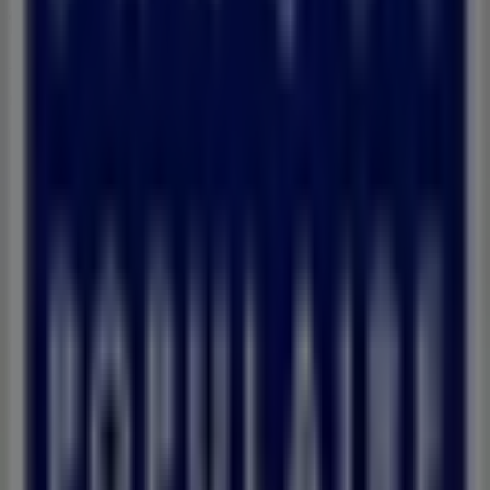
Tiendeo fait partie de Shopfully, l'entreprise tech qui
réinvente le commerce de proximité à travers le monde.
Tiendeo
Notre activité
Solutions professionnelles
Nouvelles et médias
Travaillez avec nous
Contactez-nous
Demande marketing et professionnelle
Magasin mal situé sur la carte