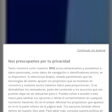
Horaires, téléphone et catalogues
Tiendeo dans Tanger
»
Promos Banques à Tanger
»
Banque Populaire à Tanger
»
Banque Populaire | Avenue Ben Abi Zaraa
Carte
0539380540
Carte
0539380540
Continuar sin aceptar
Nous sommes sur le point de publier des offres de
Nos preocupamos por tu privacidad
Banque Populaire
Tanto nosotros como nuestros
1012
socios almacenamos y accedemos a
datos personales, como datos de navegación o identificadores únicos, en
Publicité
tu dispositivo. Si seleccionas Acepto, estarás permitiendo que las
tecnologías de rastreo apoyen los propósitos que se muestran en
«nosotros y nuestros socios tratamos datos para proporcionar». Si se
deshabilitan los rastreadores, parte del contenido y los anuncios que ves
podrían dejar de ser relevantes para ti. Puedes volver a acceder a este
menú para cambiar tus opciones o retirar el consentimiento en cualquier
momento haciendo clic en el enlace «Mostrar los propósitos» que aparece
en el en la parte inferior de la página web. Tus opciones tendrán efecto
dentro de nuestro Sitio web. Para saber más, consulta nuestra política de