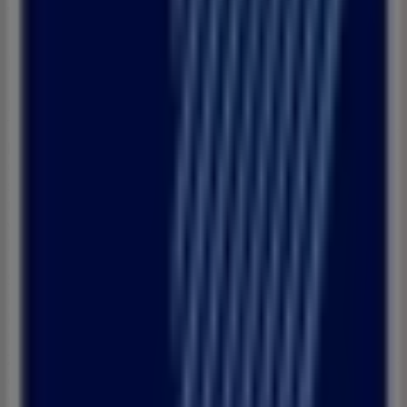
Tanger
Banque Populaire
Bienvenue dans la boutique
Banque Populaire
sur
Tiendeo, où vous pourrez découvrir les meilleures
offres
,
promotions
et
catalogues
de cette marque renommée
dans le secteur de
Banques
. Notre magasin physique est
situé à
Avenue Ben Abi Zaraa
,
Tanger
, et vous y
trouverez une large gamme de produits de qualité qui
vous permettront de réaliser des économies tout au
.
غشت 2026
long de
Sur Tiendeo, nous vous fournissons toutes les
informations à jour sur
Banque Populaire
, telles que les
horaires d'ouverture, les offres exclusives et
l'emplacement exact du magasin à
Avenue Ben Abi
Zaraa
. De plus, vous aurez accès aux derniers catalogues
de
Banque Populaire
, où vous pourrez découvrir les
promotions les plus récentes et profiter de grandes