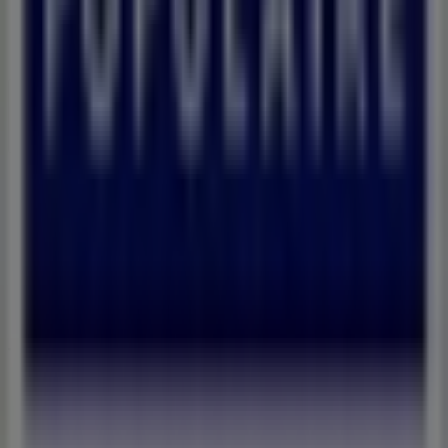
Signaler un prospectus
Vous rencontrez un problème technique sur l’appli
ou le site?
Index
Marques
Marques locales
Enseignes
Commerces à proximité
Produits
Produits locaux
Villes
Télécharger l'appli Tiendeo