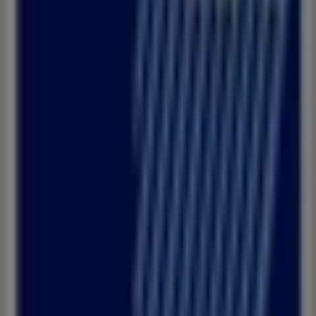
Toyota
Km 1, Route de Tétouan, Tanger
52 m
Fermé
BIM
Lotissement Nahda Lot N182, Tanger
52 m
Autres entreprises de Banques à