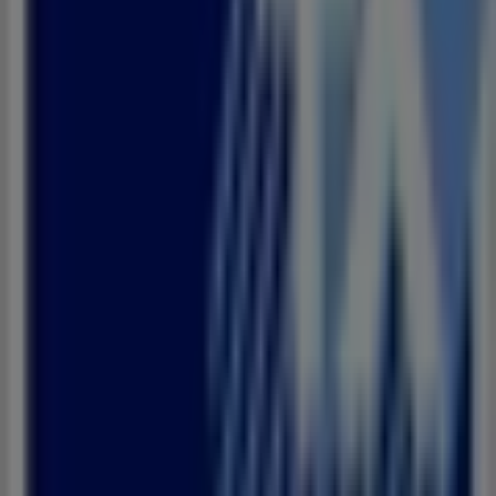
Angle boulevard Med5 et Omar Ibn Khattab, Tanger
52 m
Fermé
BIM
Pref Tanger Asilah, C.u de Tanger, Rue des
Mimosas, Tanger
52 m