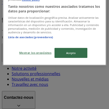
1
Tanto nosotros como nuestros asociados tratamos los
datos para proporcionar:
LG
Apple
Coca cola
TCL
The Body Shop
Utilizar datos de localización geográfica precisa. Analizar activamente las
características del dispositivo para su identificación. Almacenar la
información en un dispositivo y/o acceder a ella. Publicidad y contenido
personalizados, medición de publicidad y contenido, investigación de
Tiendeo fait partie de Shopfully, l'entreprise tech qui
audiencia y desarrollo de servicios.
réinvente le commerce de proximité à travers le monde.
Lista de asociados (proveedores)
Tiendeo
Mostrar los propósitos
Acepto
Notre activité
Solutions professionnelles
Nouvelles et médias
Travaillez avec nous
Contactez-nous