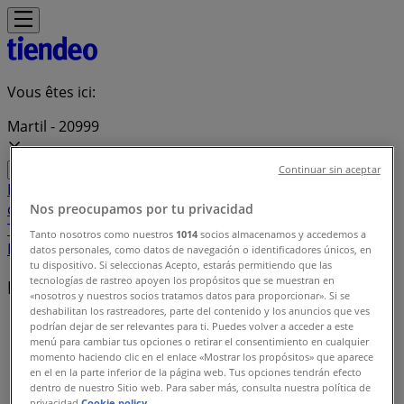
Vous êtes ici:
Martil - 20999
Continuar sin aceptar
Featured
Supermarchés
Maison et Bricolage
Vetêments,
chaussures et accessoires
Électroménager et
Nos preocupamos por tu privacidad
Technologie
Parfumeries et Beauté
Sport
Jouets et
Tanto nosotros como nuestros
1014
socios almacenamos y accedemos a
Bébé
Voitures, Motos et Accessoires
Restaurants
Banques
datos personales, como datos de navegación o identificadores únicos, en
tu dispositivo. Si seleccionas Acepto, estarás permitiendo que las
tecnologías de rastreo apoyen los propósitos que se muestran en
Marques locales
«nosotros y nuestros socios tratamos datos para proporcionar». Si se
deshabilitan los rastreadores, parte del contenido y los anuncios que ves
Tiendeo dans Martil
»
podrían dejar de ser relevantes para ti. Puedes volver a acceder a este
menú para cambiar tus opciones o retirar el consentimiento en cualquier
Index des marques
momento haciendo clic en el enlace «Mostrar los propósitos» que aparece
en el en la parte inferior de la página web. Tus opciones tendrán efecto
dentro de nuestro Sitio web. Para saber más, consulta nuestra política de
privacidad.
Cookie policy