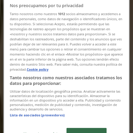
Nos preocupamos por tu privacidad
KITEA
Tanto nosotros como nuestros
1012
socios almacenamos y accedemos a
datos personales, como datos de navegación o identificadores únicos, en
Catalogue KITEA
tu dispositivo. Si seleccionas Acepto, estarás permitiendo que las
tecnologías de rastreo apoyen los propósitos que se muestran en
Expire le 31/08
«nosotros y nuestros socios tratamos datos para proporcionar». Si se
deshabilitan los rastreadores, parte del contenido y los anuncios que ves
podrían dejar de ser relevantes para ti. Puedes volver a acceder a este
menú para cambiar tus opciones o retirar el consentimiento en cualquier
momento haciendo clic en el enlace «Mostrar los propósitos» que aparece
en el en la parte inferior de la página web. Tus opciones tendrán efecto
KITEA
dentro de nuestro Sitio web. Para saber más, consulta nuestra política de
privacidad.
Cookie policy
Nos meilleures offres pour vous
Tanto nosotros como nuestros asociados tratamos los
datos para proporcionar:
Expire le 31/08
1.4 km - Safi
Utilizar datos de localización geográfica precisa. Analizar activamente las
características del dispositivo para su identificación. Almacenar la
información en un dispositivo y/o acceder a ella. Publicidad y contenido
personalizados, medición de publicidad y contenido, investigación de
audiencia y desarrollo de servicios.
KITEA
Lista de asociados (proveedores)
Offres et promotions actuelles