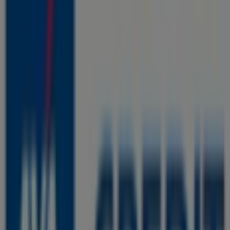
Axa Credit
Avenue Oqba ibn nafie Agdal ( en face d'école
SAADA 3ème arrondissement)., Rabat
6.8 km
Axa Credit
Megassure - 47, Magasin C, Mahaj Riad, Hay Riad,
Rabat, Rabat
12.1 km