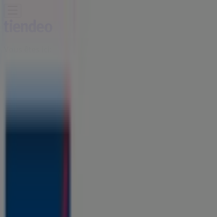
Vous êtes ici:
Salé - 20999
Featured
Supermarchés
Maison et Bricolage
Vetêments,
chaussures et accessoires
Électroménager et
Technologie
Parfumeries et Beauté
Sport
Jouets et
Bébé
Voitures, Motos et Accessoires
Restaurants
Banques
Publicité
Axa Credit Salé - Offres, promos et
catalogues