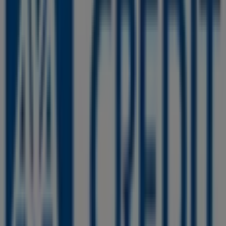
Axa Credit
Résidence Attawhid , Immeuble n°2 – Avenue
Hassan II – TEMARA., Témara
19.0 km
Axa Credit à Salé — Magasins, téléphone et adresses
Autres entreprises de Banques à
Salé
Trouvez les catalogues Axa Credit
dans votre ville