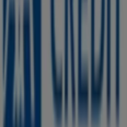
Axa Credit à Casablanca
Axa Credit à Rabat
Axa
Credit à Marrakech
Axa Credit à Tanger
Axa Credit à
Fès
Axa Credit à Témara
Axa Credit à Kénitra
Axa
Credit à Mohammédia
Axa Credit à Sidi Kacem
Voir plus de villes
Aperçu des Axa Credit offres à Salé
Catégorie:
Banques
Catalogues et promotions de Axa
Credit à Salé
Bienvenue sur Tiendeo, votre meilleure option pour
trouver les meilleures
offres
,
catalogues
et
promotions
, vous
غشت 2026
. Pendant le mois de
Salé
à
Banques
de
pourrez découvrir sur notre plateforme les dernières
offres de
Axa Credit
, l'une des marques les plus