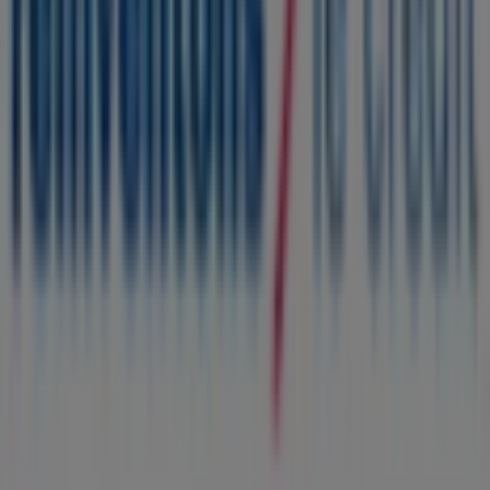
Demande marketing et professionnelle
Magasin mal situé sur la carte
Signaler un prospectus
Vous rencontrez un problème technique sur l’appli
ou le site?
Index
Marques
Marques locales
Enseignes
Commerces à proximité
Produits
Produits locaux
Villes