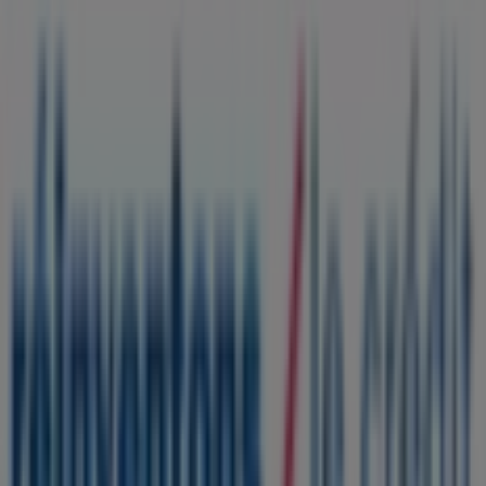
Tiendeo fait partie de Shopfully, l'entreprise tech qui
réinvente le commerce de proximité à travers le monde.
Tiendeo
Notre activité
Solutions professionnelles
Nouvelles et médias
Travaillez avec nous
Contactez-nous