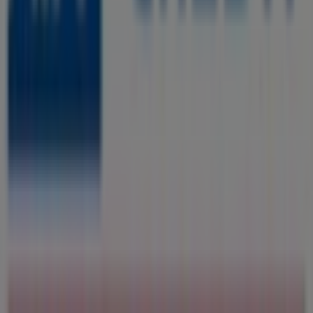
populaires du secteur
Banques
à
Salé
.
Accédez aux catalogues de
Axa Credit
et découvrez des
produits avec de grandes réductions qui vous
. De
غشت
permettront d'économiser sur vos achats en
plus, nous vous informons de toutes les
promotions
exclusives, des soldes et des dernières nouveautés à
Salé
et ses environs.
Ne manquez pas les
offres
de
Axa Credit
à
Salé
et restez
. Sur
غشت 2026
informé des meilleurs prix durant
Tiendeo, vous trouverez toujours les meilleures
opportunités d'achat à
Salé
. Explorez dès maintenant les
promotions incroyables que nous avons préparées pour
vous !
Plus d'informations sur Axa Credit
Publicité