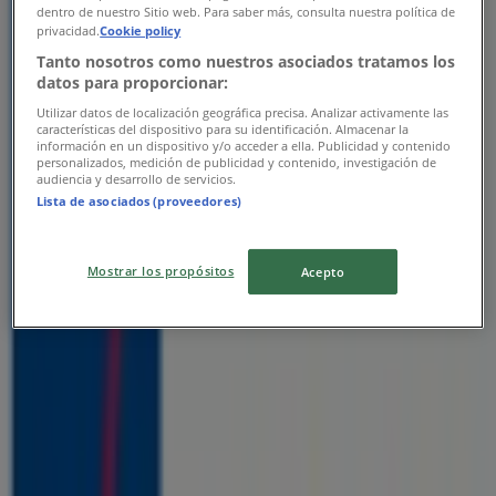
dentro de nuestro Sitio web. Para saber más, consulta nuestra política de
privacidad.
Cookie policy
Tanto nosotros como nuestros asociados tratamos los
datos para proporcionar:
Utilizar datos de localización geográfica precisa. Analizar activamente las
características del dispositivo para su identificación. Almacenar la
información en un dispositivo y/o acceder a ella. Publicidad y contenido
personalizados, medición de publicidad y contenido, investigación de
audiencia y desarrollo de servicios.
{"numCatalogs":0}
Lista de asociados (proveedores)
Adresses et horaires Axa Credit
Mostrar los propósitos
Acepto
Axa Credit
54, résidence Rizkallah, Laghrablia - route de
Kénitra, Salé, Salé
4.2 km