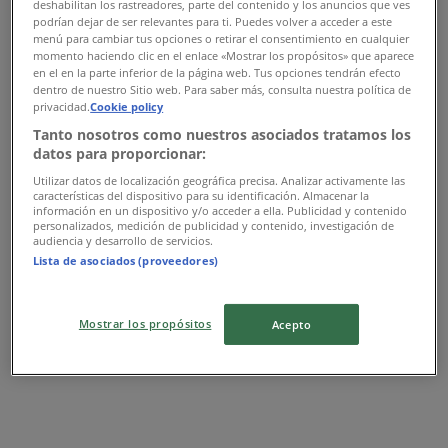
deshabilitan los rastreadores, parte del contenido y los anuncios que ves
podrían dejar de ser relevantes para ti. Puedes volver a acceder a este
menú para cambiar tus opciones o retirar el consentimiento en cualquier
momento haciendo clic en el enlace «Mostrar los propósitos» que aparece
en el en la parte inferior de la página web. Tus opciones tendrán efecto
dentro de nuestro Sitio web. Para saber más, consulta nuestra política de
privacidad.
Cookie policy
Tanto nosotros como nuestros asociados tratamos los
datos para proporcionar:
Utilizar datos de localización geográfica precisa. Analizar activamente las
características del dispositivo para su identificación. Almacenar la
{"numCatalogs":0}
información en un dispositivo y/o acceder a ella. Publicidad y contenido
personalizados, medición de publicidad y contenido, investigación de
audiencia y desarrollo de servicios.
Adresses et horaires Krisna
Lista de asociados (proveedores)
Mostrar los propósitos
Acepto
Krisna
Centre City Center, Tanger
4.5 km