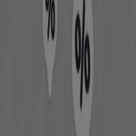
de
Vetêments, chaussures et accessoires
à
Tanger
.
, vous pourrez découvrir
غشت 2026
Pendant le mois de
sur notre plateforme les dernières offres de
Krisna
,
l'une des marques les plus populaires du secteur
Vetêments, chaussures et accessoires
à
Tanger
.
Accédez aux catalogues de
Krisna
et découvrez des
produits avec de grandes réductions qui vous
. De
غشت
permettront d'économiser sur vos achats en
plus, nous vous informons de toutes les
promotions
exclusives, des soldes et des dernières nouveautés à
Tanger
et ses environs.
Ne manquez pas les
offres
de
Krisna
à
Tanger
et restez
. Sur
غشت 2026
informé des meilleurs prix durant
Tiendeo, vous trouverez toujours les meilleures
opportunités d'achat à
Tanger
. Explorez dès maintenant
les promotions incroyables que nous avons préparées
pour vous !
Plus d'informations sur Krisna