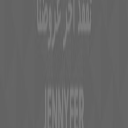
Travaillez avec nous
Contactez-nous
Demande marketing et professionnelle
Magasin mal situé sur la carte
Signaler un prospectus
Vous rencontrez un problème technique sur l’appli
ou le site?
Index
Marques
Marques locales
Enseignes
Commerces à proximité