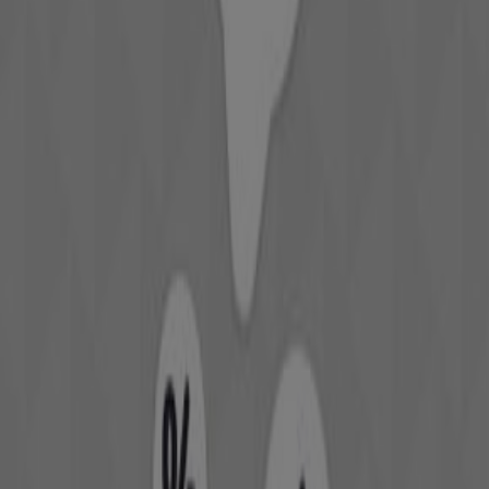
Trouvez les catalogues Krisna dans
votre ville
Krisna à Casablanca
Krisna à Rabat
Krisna à
Marrakech
Krisna à Fès
Krisna à Tétouan
Voir plus de villes
Aperçu des Krisna offres à Tanger
Catégorie:
Vetêments, chaussures et accessoires
Catalogues et promotions de Krisna
à Tanger
Bienvenue sur Tiendeo, votre meilleure option pour
trouver les meilleures
offres
,
catalogues
et
promotions