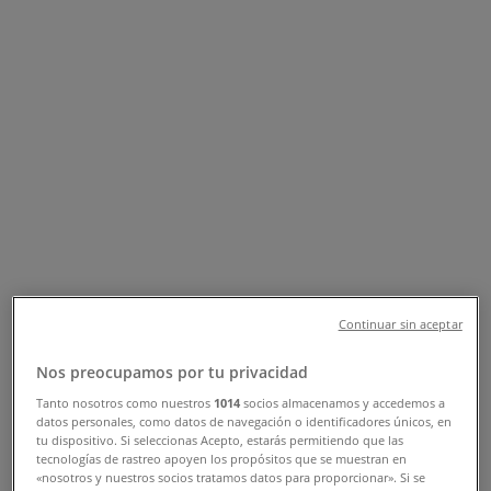
Suivez-nous pour obtenir des offres
Tiendeo dans Tanger
»
Promos Vetêments, chaussures et accessoires à
Tanger
»
Krisna à Tanger
Aperçu des Krisna offres à Tanger
Catégorie:
Vetêments, chaussures et accessoires
Continuar sin aceptar
Nous sommes sur le point de publier des offres de
Nos preocupamos por tu privacidad
Krisna
Tanto nosotros como nuestros
1014
socios almacenamos y accedemos a
Publicité
datos personales, como datos de navegación o identificadores únicos, en
tu dispositivo. Si seleccionas Acepto, estarás permitiendo que las
tecnologías de rastreo apoyen los propósitos que se muestran en
«nosotros y nuestros socios tratamos datos para proporcionar». Si se