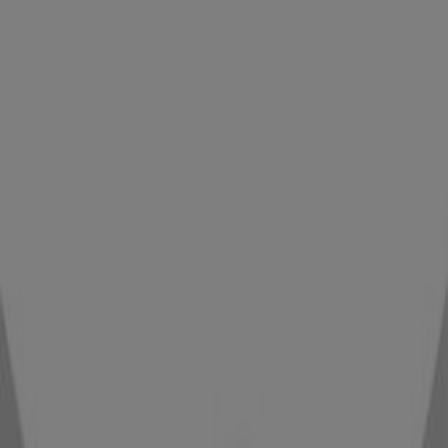
Krisna à Tanger — Magasins, téléphone et adresses
Autres Catalogues de Vetêments,
chaussures et accessoires à Tanger
Nouveau
Kiabi
Offres spéciales attractives pour tous
Expire le 20/08
Tanger