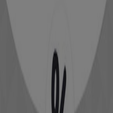
Kiabi
Découvrez des offres attractives
Expire le 15/08
Tanger
-3 jours
Philipp Plein
Réduction de 50%
Expire le 10/08
Tanger
Fenêtre Sur Cour
Catalogue Fenetre sur cour 2026
Expire le 30/12
Tanger