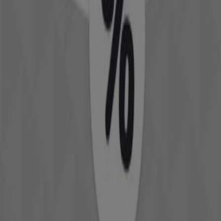
Jules
Offres Jules
Expire le 22/06
Tanger
Jennyfer
Offres Jennyfer
Expire le 22/06
Tanger
Voir plus
Autres entreprises de Vetêments,
chaussures et accessoires à Tanger