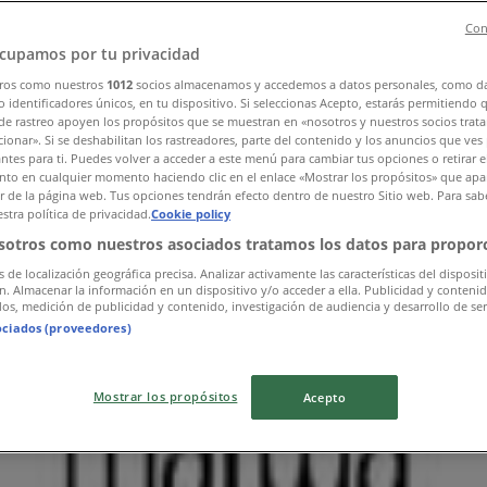
Con
cupamos por tu privacidad
ros como nuestros
1012
socios almacenamos y accedemos a datos personales, como d
ger
»
 identificadores únicos, en tu dispositivo. Si seleccionas Acepto, estarás permitiendo 
de rastreo apoyen los propósitos que se muestran en «nosotros y nuestros socios trat
ionar». Si se deshabilitan los rastreadores, parte del contenido y los anuncios que ves
antes para ti. Puedes volver a acceder a este menú para cambiar tus opciones o retirar e
to en cualquier momento haciendo clic en el enlace «Mostrar los propósitos» que apar
or de la página web. Tus opciones tendrán efecto dentro de nuestro Sitio web. Para sab
stra política de privacidad.
Cookie policy
sotros como nuestros asociados tratamos los datos para proporc
s de localización geográfica precisa. Analizar activamente las características del disposit
ón. Almacenar la información en un dispositivo y/o acceder a ella. Publicidad y conteni
os, medición de publicidad y contenido, investigación de audiencia y desarrollo de ser
ociados (proveedores)
Mostrar los propósitos
Acepto