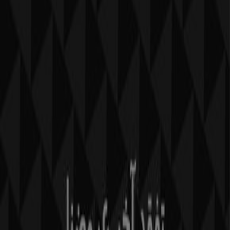
Tiendeo fait partie de Shopfully, l'entreprise tech qui
réinvente le commerce de proximité à travers le monde.
Tiendeo
Notre activité
Solutions professionnelles
Nouvelles et médias
Travaillez avec nous
Contactez-nous
Demande marketing et professionnelle
Magasin mal situé sur la carte
Signaler un prospectus