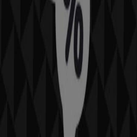
chaussures et accessoires à
Casablanca
Pull & Bear
Bienvenue sur Tiendeo ! Ici, vous pouvez trouver non
seulement les meilleures
offres
,
catalogues
et
promotions
, mais aussi découvrir les magasins les plus
غشت
. Tout au long du mois de
Casablanca
populaires à
2026
, vous pourrez explorer les dernières nouveautés de
Pull & Bear
, l’une des marques les plus reconnues, et
trouver les magasins et leurs détails près de chez vous à
Casablanca
.
Sur Tiendeo, vous avez accès à des
promotions
et des
réductions, ainsi qu’à des informations sur les magasins
physiques de votre ville. Parcourez les catalogues de
Pull
& Bear
, trouvez des magasins à
Casablanca
et profitez
de grandes remises pour économiser sur vos achats ce
. De plus, nous vous fournissons des informations
غشت