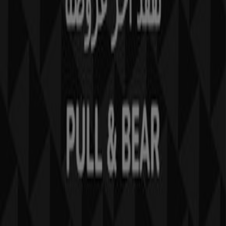
Vous rencontrez un problème technique sur l’appli
ou le site?
Index
Marques
Marques locales
Enseignes
Commerces à proximité
Produits
Produits locaux
Villes
Télécharger l'appli Tiendeo