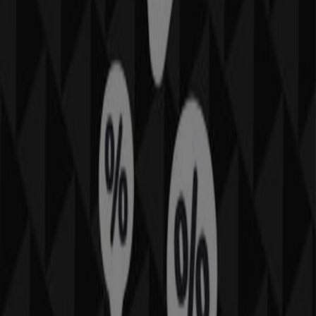
précises sur les emplacements des magasins, les
horaires d’ouverture et tous les détails nécessaires pour
une expérience d’achat complète à
Casablanca
.
Ne manquez pas les
offres
de
Pull & Bear
dans les
magasins de
Casablanca
et restez informé des meilleurs
. Sur Tiendeo,
غشت 2026
prix tout au long du mois de
vous trouverez toujours les meilleures options d’achat à
Casablanca
. Commencez dès maintenant à explorer les
magasins et les promotions que nous avons préparés
pour vous !
Publicité