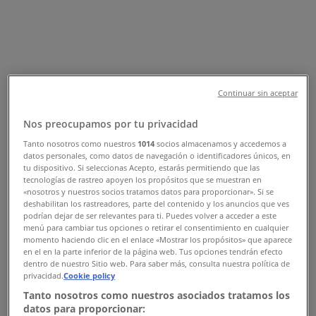
Tiendeo dans Casablanca
»
Promos Vetêments, chaussures et accessoires à
Casablanca
»
Pull & Bear à Casablanca
»
Magasins de Pull & Bear à Casablanca
Continuar sin aceptar
Nos preocupamos por tu privacidad
Tanto nosotros como nuestros
1014
socios almacenamos y accedemos a
Pull & Bear
datos personales, como datos de navegación o identificadores únicos, en
tu dispositivo. Si seleccionas Acepto, estarás permitiendo que las
Boulevard Al Massira Al Khadra, 14, Casablanca
tecnologías de rastreo apoyen los propósitos que se muestran en
«nosotros y nuestros socios tratamos datos para proporcionar». Si se
4.3 km
deshabilitan los rastreadores, parte del contenido y los anuncios que ves
podrían dejar de ser relevantes para ti. Puedes volver a acceder a este
Fermé
menú para cambiar tus opciones o retirar el consentimiento en cualquier
momento haciendo clic en el enlace «Mostrar los propósitos» que aparece
en el en la parte inferior de la página web. Tus opciones tendrán efecto
dentro de nuestro Sitio web. Para saber más, consulta nuestra política de
privacidad.
Cookie policy
Tanto nosotros como nuestros asociados tratamos los
Pull & Bear
datos para proporcionar: