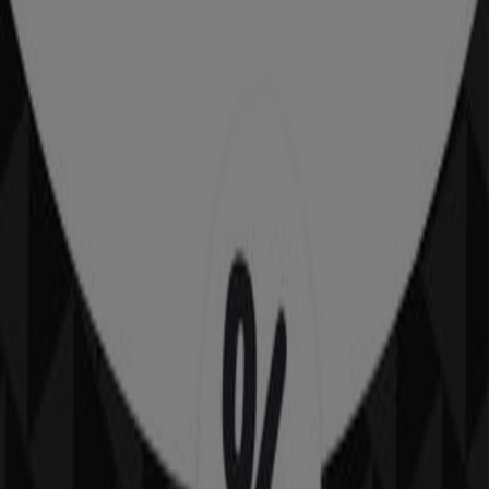
Catalogues Pull & Bear à
Casablanca
Pull & Bear
Offres Pull & Bear
Expire le 22/06
4.3 km - Casablanca
Villes avec magasins Pull & Bear
Pull & Bear à Rabat
Voir plus de villes
Autres entreprises de Vetêments,