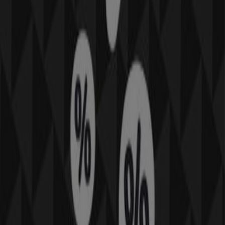
de
Vetêments, chaussures et accessoires
. Notre
magasin physique est situé à
Centre Commercial Al
Mazar; RDC lot n° R19
,
Marrakech
, et vous y trouverez
une large gamme de produits de qualité qui vous
permettront de réaliser des économies tout au long de
.
غشت 2026
Sur Tiendeo, nous vous fournissons toutes les
informations à jour sur
Marwa
, telles que les horaires
d'ouverture, les offres exclusives et l'emplacement exact
du magasin à
Centre Commercial Al Mazar; RDC lot n°
R19
. De plus, vous aurez accès aux derniers catalogues
de
Marwa
, où vous pourrez découvrir les promotions les
plus récentes et profiter de grandes réductions sur les
produits de
Vetêments, chaussures et accessoires
pour vos achats à
Marrakech
.
Ne manquez pas l'occasion de visiter la boutique
Marwa
à
Centre Commercial Al Mazar; RDC lot n° R19
pour
une expérience d'achat complète. Nous vous invitons à
explorer les promotions que nous avons pour vous ce