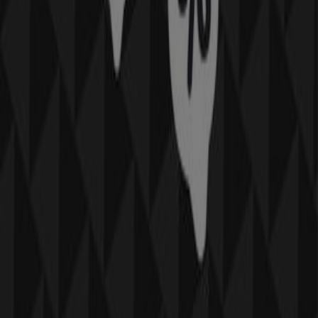
Marwa
et à rester informé des meilleures offres de
غشت
à
Marrakech
. Venez nous rendre visite et commencez à
économiser dès aujourd'hui !
Plus d'informations sur Marwa
Voir les autres magasins
de Marwa dans Marrakech
Publicité