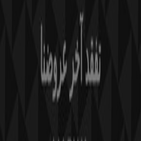
Notre activité
Solutions professionnelles
Nouvelles et médias
Travaillez avec nous
Contactez-nous
Demande marketing et professionnelle
Magasin mal situé sur la carte
Signaler un prospectus
Vous rencontrez un problème technique sur l’appli
ou le site?
Index