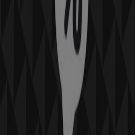
Paul
Terminal 3 Sous douane, zone d’embarquement,
Marrakech
53 m
Autres entreprises de Vetêments,
chaussures et accessoires à
Marrakech
Marwa
Bienvenue dans la boutique
Marwa
sur Tiendeo, où vous
pourrez découvrir les meilleures
offres
,
promotions
et
catalogues
de cette marque renommée dans le secteur