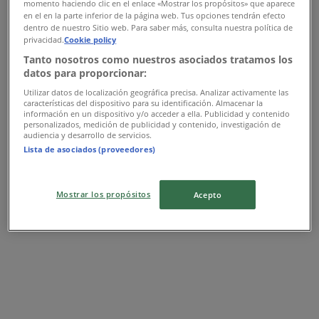
momento haciendo clic en el enlace «Mostrar los propósitos» que aparece
Offres Marwa
en el en la parte inferior de la página web. Tus opciones tendrán efecto
dentro de nuestro Sitio web. Para saber más, consulta nuestra política de
privacidad.
Cookie policy
Expire le 22/06
1.1 km - Marrakech
Tanto nosotros como nuestros asociados tratamos los
datos para proporcionar:
Publicité
Utilizar datos de localización geográfica precisa. Analizar activamente las
características del dispositivo para su identificación. Almacenar la
información en un dispositivo y/o acceder a ella. Publicidad y contenido
personalizados, medición de publicidad y contenido, investigación de
audiencia y desarrollo de servicios.
Lista de asociados (proveedores)
Mostrar los propósitos
Acepto
Les magasins les plus proches