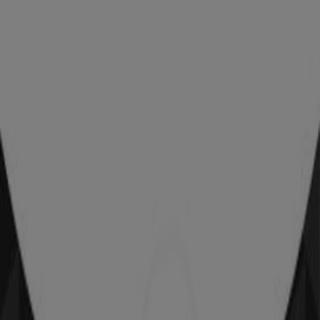
KITEA
183, Avenue Mohammed V, Guéliz Marrakech,
Marrakech
49 m
Toyota
Route de Casablanca, Douar Ouled Belaguid,
Commune Ouahat Sidi Brahim, Tensift Al Haouz,
Marrakech
53 m
Fermé