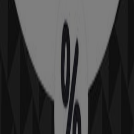
BIM
Lotissement Romia 2 N°22 Marrakech, Marrakech
53 m
Undiz
AVENUE MOHAMED V N° B 56, Marrakech
53 m