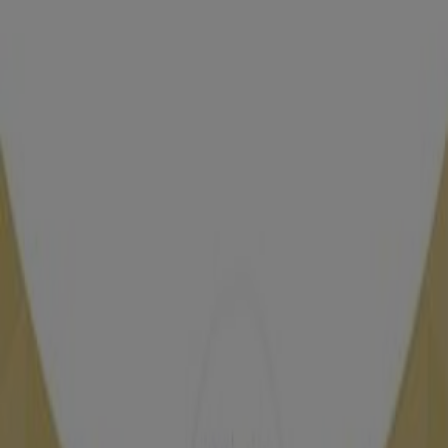
Label’Gallery Carrefour, Oujda
15 m
Biougnach
Angle Bd Moulay El Hassan & Av des F.A.R., Oujda
15 m
Vivalis