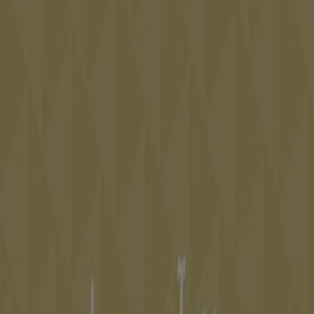
Tiendeo fait partie de Shopfully, l'entreprise tech qui
réinvente le commerce de proximité à travers le monde.
Tiendeo
Notre activité
Solutions professionnelles
Nouvelles et médias
Travaillez avec nous