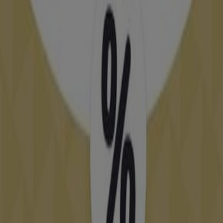
Boulvard Istiqlal, Immeuble Ben Adi, Oujda
15 m
City Club
Oujda, Oujda
15 m
Ouvert
Atacadão
Rocade périphérique - Commune d'Isly, Oujda