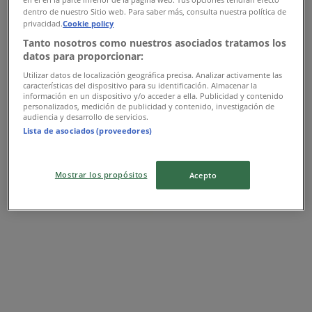
Expire le 22/06
2.6 km - Oujda
dentro de nuestro Sitio web. Para saber más, consulta nuestra política de
privacidad.
Cookie policy
Publicité
Tanto nosotros como nuestros asociados tratamos los
datos para proporcionar:
Utilizar datos de localización geográfica precisa. Analizar activamente las
características del dispositivo para su identificación. Almacenar la
información en un dispositivo y/o acceder a ella. Publicidad y contenido
personalizados, medición de publicidad y contenido, investigación de
audiencia y desarrollo de servicios.
Lista de asociados (proveedores)
Mostrar los propósitos
Acepto
Les magasins les plus proches
Krisna