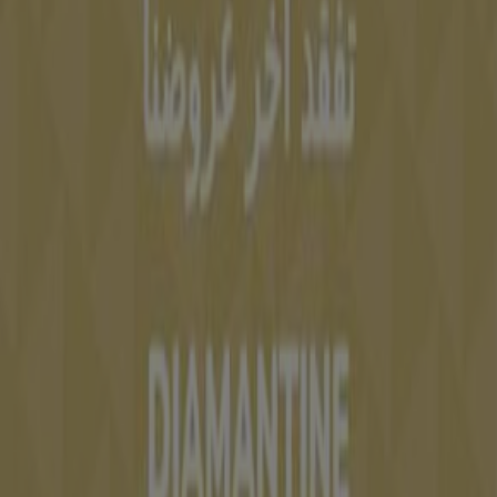
Contactez-nous
Demande marketing et professionnelle
Magasin mal situé sur la carte
Signaler un prospectus
Vous rencontrez un problème technique sur l’appli
ou le site?
Index
Marques
Marques locales
Enseignes
Commerces à proximité
Produits
Produits locaux