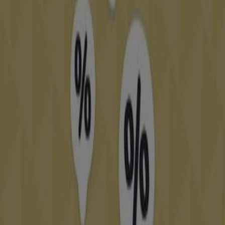
Sur Tiendeo, nous vous fournissons toutes les
informations à jour sur
Diamantine
, telles que les
horaires d'ouverture, les offres exclusives et
l'emplacement exact du magasin à
Boutique N° B.02.
.
De plus, vous aurez accès aux derniers catalogues de
Diamantine
, où vous pourrez découvrir les promotions
les plus récentes et profiter de grandes réductions sur
les produits de
Vetêments, chaussures et accessoires
pour vos achats à
Oujda
.
Ne manquez pas l'occasion de visiter la boutique
Diamantine
à
Boutique N° B.02.
pour une expérience
d'achat complète. Nous vous invitons à explorer les
et à
غشت
promotions que nous avons pour vous ce
rester informé des meilleures offres de
Diamantine
à
Oujda
. Venez nous rendre visite et commencez à
économiser dès aujourd'hui !
Plus d'informations sur Diamantine
Voir les autres
magasins de Diamantine dans Oujda
Publicité