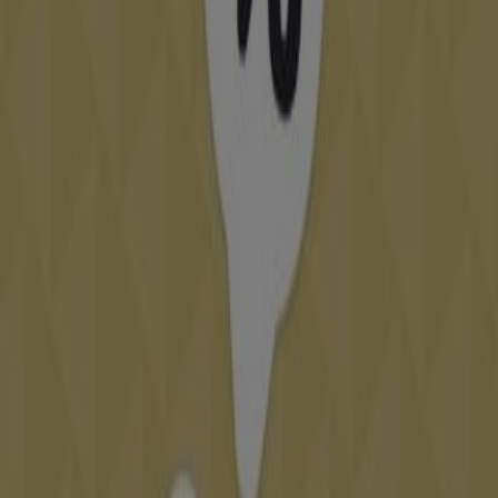
21 m
Ouvert
Autres entreprises de Vetêments,
chaussures et accessoires à Oujda
Diamantine
Bienvenue dans la boutique
Diamantine
sur Tiendeo, où
vous pourrez découvrir les meilleures
offres
,
promotions
et
catalogues
de cette marque renommée
dans le secteur de
Vetêments, chaussures et
accessoires
. Notre magasin physique est situé à
Boutique N° B.02.
,
Oujda
, et vous y trouverez une large
gamme de produits de qualité qui vous permettront de
.
غشت 2026
réaliser des économies tout au long de