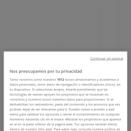
Horaires, téléphone et catalogues
Tiendeo dans Oujda
»
Promos Vetêments, chaussures et accessoires à
Oujda
»
Swatch à Oujda
»
Swatch | Centre Comerciale Marjane
Carte
Continuar sin aceptar
Carte
Nos preocupamos por tu privacidad
Nous sommes sur le point de publier des offres de
Tanto nosotros como nuestros
1012
socios almacenamos y accedemos a
Swatch
datos personales, como datos de navegación o identificadores únicos, en
tu dispositivo. Si seleccionas Acepto, estarás permitiendo que las
tecnologías de rastreo apoyen los propósitos que se muestran en
Publicité
«nosotros y nuestros socios tratamos datos para proporcionar». Si se
deshabilitan los rastreadores, parte del contenido y los anuncios que ves
podrían dejar de ser relevantes para ti. Puedes volver a acceder a este
menú para cambiar tus opciones o retirar el consentimiento en cualquier
momento haciendo clic en el enlace «Mostrar los propósitos» que aparece
en el en la parte inferior de la página web. Tus opciones tendrán efecto
dentro de nuestro Sitio web. Para saber más, consulta nuestra política de