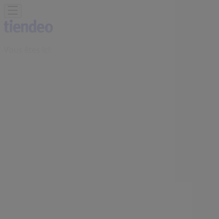
Vous êtes ici:
Oujda - 20999
Featured
Supermarchés
Maison et Bricolage
Vetêments,
chaussures et accessoires
Électroménager et
Technologie
Parfumeries et Beauté
Sport
Jouets et
Bébé
Voitures, Motos et Accessoires
Restaurants
Banques
Publicité
Boutique Swatch | Centre
Comerciale Marjane , Oujda -