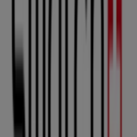
Oujda, Oujda
15 m
Ouvert
Atacadão
Rocade périphérique - Commune d'Isly, Oujda
21 m
Ouvert
Autres entreprises de Vetêments,
chaussures et accessoires à Oujda