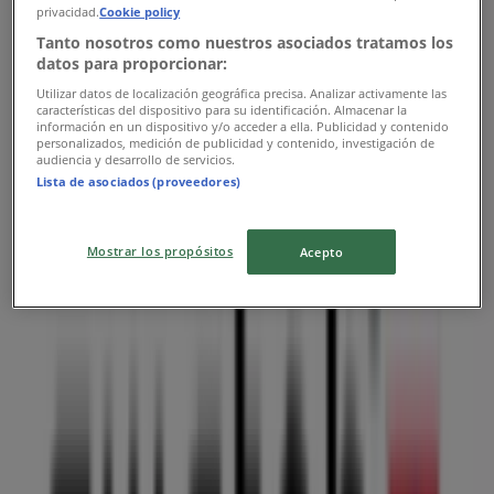
privacidad.
Cookie policy
Tanto nosotros como nuestros asociados tratamos los
datos para proporcionar:
Utilizar datos de localización geográfica precisa. Analizar activamente las
características del dispositivo para su identificación. Almacenar la
información en un dispositivo y/o acceder a ella. Publicidad y contenido
personalizados, medición de publicidad y contenido, investigación de
audiencia y desarrollo de servicios.
Les magasins les plus proches
Lista de asociados (proveedores)
Mostrar los propósitos
Acepto
Krisna
Label’Gallery Carrefour, Oujda
15 m