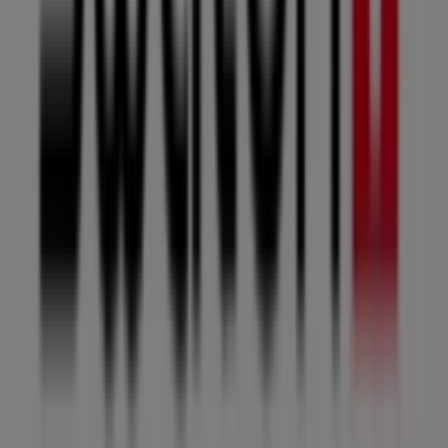
Vetêments, chaussures et accessoires
pour vos achats
à
Oujda
.
Ne manquez pas l'occasion de visiter la boutique
Swatch
à
Centre Comerciale Marjane
pour une expérience
d'achat complète. Nous vous invitons à explorer les
et à
غشت
promotions que nous avons pour vous ce
rester informé des meilleures offres de
Swatch
à
Oujda
.
Venez nous rendre visite et commencez à économiser
dès aujourd'hui !
Plus d'informations sur Swatch
Voir les autres magasins
de Swatch dans Oujda
Publicité