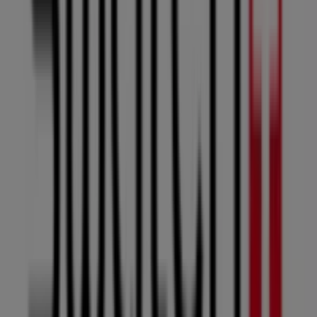
Swatch
Bienvenue dans la boutique
Swatch
sur Tiendeo, où
vous pourrez découvrir les meilleures
offres
,
promotions
et
catalogues
de cette marque renommée
dans le secteur de
Vetêments, chaussures et
accessoires
. Notre magasin physique est situé à
Centre
Comerciale Marjane
,
Oujda
, et vous y trouverez une
large gamme de produits de qualité qui vous
permettront de réaliser des économies tout au long de
.
غشت 2026
Sur Tiendeo, nous vous fournissons toutes les
informations à jour sur
Swatch
, telles que les horaires
d'ouverture, les offres exclusives et l'emplacement exact
du magasin à
Centre Comerciale Marjane
. De plus,
vous aurez accès aux derniers catalogues de
Swatch
, où
vous pourrez découvrir les promotions les plus récentes
et profiter de grandes réductions sur les produits de