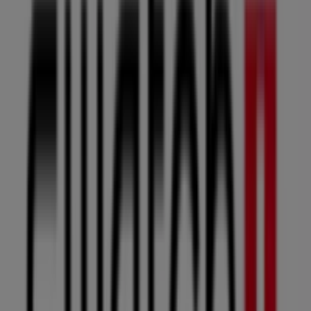
Biougnach
Angle Bd Moulay El Hassan & Av des F.A.R., Oujda
15 m
Vivalis
Boulvard Istiqlal, Immeuble Ben Adi, Oujda
15 m
City Club