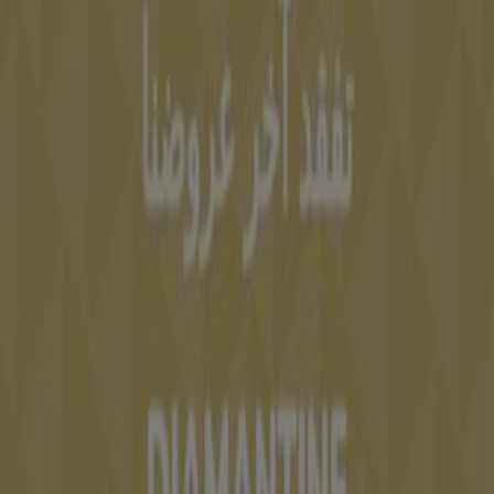
Nouvelles et médias
Travaillez avec nous
Contactez-nous
Demande marketing et professionnelle
Magasin mal situé sur la carte
Signaler un prospectus
Vous rencontrez un problème technique sur l’appli
ou le site?
Index
Marques
Marques locales
Enseignes