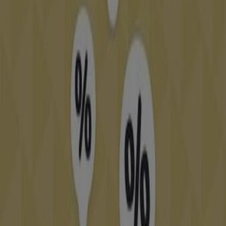
permettront de réaliser des économies tout au long de
.
غشت 2026
Sur Tiendeo, nous vous fournissons toutes les
informations à jour sur
Diamantine
, telles que les
horaires d'ouverture, les offres exclusives et
l'emplacement exact du magasin à
Carrefour Gourmet
Zaer
. De plus, vous aurez accès aux derniers catalogues
de
Diamantine
, où vous pourrez découvrir les
promotions les plus récentes et profiter de grandes
réductions sur les produits de
Vetêments, chaussures
et accessoires
pour vos achats à
Rabat
.
Ne manquez pas l'occasion de visiter la boutique
Diamantine
à
Carrefour Gourmet Zaer
pour une
expérience d'achat complète. Nous vous invitons à
explorer les promotions que nous avons pour vous ce
et à rester informé des meilleures offres de
غشت
Diamantine
à
Rabat
. Venez nous rendre visite et
commencez à économiser dès aujourd'hui !