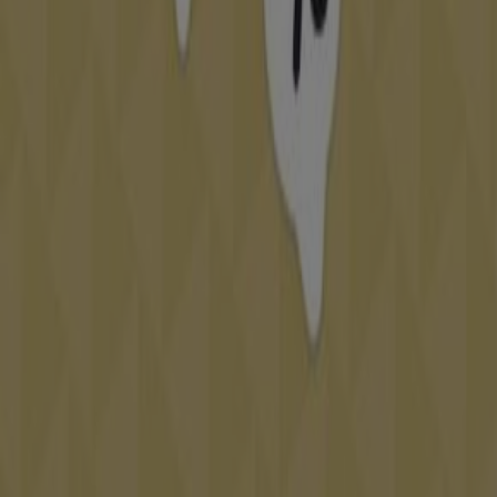
Plus d'informations sur Diamantine
Voir les autres
magasins de Diamantine dans Rabat
Publicité