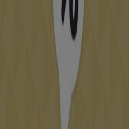
Venezia Ice
Rue Bani Mtir, Rabat
48 m
Autres entreprises de Vetêments,
chaussures et accessoires à Rabat
Diamantine
Bienvenue dans la boutique
Diamantine
sur Tiendeo, où
vous pourrez découvrir les meilleures
offres
,
promotions
et
catalogues
de cette marque renommée
dans le secteur de
Vetêments, chaussures et
accessoires
. Notre magasin physique est situé à
Carrefour Gourmet Zaer
,
Rabat
, et vous y trouverez
une large gamme de produits de qualité qui vous