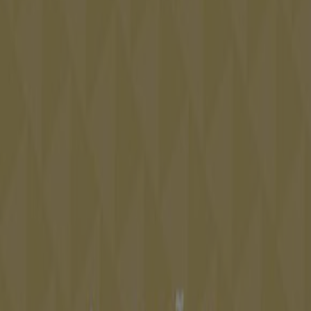
Tiendeo fait partie de Shopfully, l'entreprise tech qui
réinvente le commerce de proximité à travers le monde.
Tiendeo
Notre activité
Solutions professionnelles