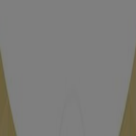
Pizza Hut
Angle Oued Sbou et Bd de France, Rabat
48 m
Carrefour Market
Boulevard Mohammed VI -ex Imam Malik, Km.2,500
– RABAT, Rabat
48 m
Fermé
Bricoma