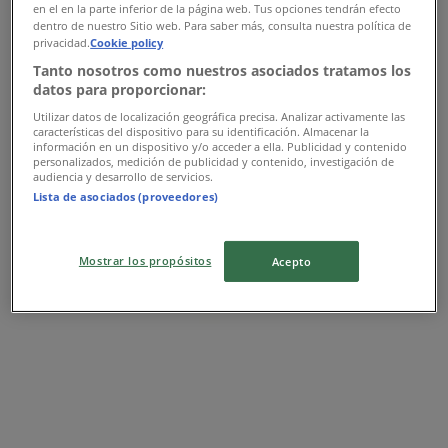
en el en la parte inferior de la página web. Tus opciones tendrán efecto
Expire le 22/06
48 m - Rabat
dentro de nuestro Sitio web. Para saber más, consulta nuestra política de
privacidad.
Cookie policy
Publicité
Tanto nosotros como nuestros asociados tratamos los
datos para proporcionar:
Utilizar datos de localización geográfica precisa. Analizar activamente las
características del dispositivo para su identificación. Almacenar la
información en un dispositivo y/o acceder a ella. Publicidad y contenido
personalizados, medición de publicidad y contenido, investigación de
audiencia y desarrollo de servicios.
Lista de asociados (proveedores)
Mostrar los propósitos
Acepto
Les magasins les plus proches