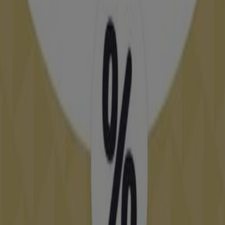
Rpn 2 Route de Rabat. Tanger, Tanger
48 m
Fermé
Eqdom
73, Route de Rabat, Rés Shama D Genevriers 90
000, Rabat
48 m