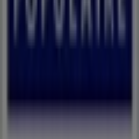
Vous rencontrez un problème technique sur l’appli
ou le site?
Index
Marques
Marques locales
Enseignes
Commerces à proximité
Produits
Produits locaux
Villes
Télécharger l'appli Tiendeo