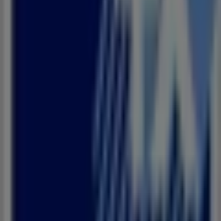
Petrom
RP 38 PK 7+1 MAHARIT LOUZEYINE ROUTE DE
TANGER TETOUAN, Tétouan
42 m
Nissan
VOIE DE CONTOURNEMENT SIDI MANDRI, Tétouan
42 m