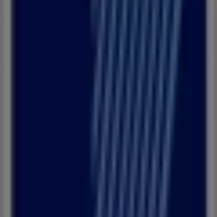
Banque Populaire
Bienvenue dans la boutique
Banque Populaire
sur
Tiendeo, où vous pourrez découvrir les meilleures
offres
,
promotions
et
catalogues
de cette marque renommée
dans le secteur de
Banques
. Notre magasin physique est
situé à
Avenue Haj Mohamed Bennouna, 10
,
Tétouan
,
et vous y trouverez une large gamme de produits de
qualité qui vous permettront de réaliser des économies
.
غشت 2026
tout au long de
Sur Tiendeo, nous vous fournissons toutes les
informations à jour sur
Banque Populaire
, telles que les
horaires d'ouverture, les offres exclusives et
l'emplacement exact du magasin à
Avenue Haj
Mohamed Bennouna, 10
. De plus, vous aurez accès aux
derniers catalogues de
Banque Populaire
, où vous
pourrez découvrir les promotions les plus récentes et
profiter de grandes réductions sur les produits de