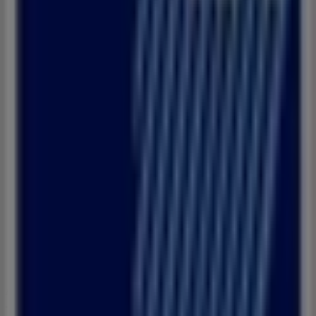
Krisna
SAFILabel’Gallery Carrefour, Tétouan
42 m
Banque Populaire
Avenue Haj Mohamed Bennouna, 10, Tétouan
914 m
Autres entreprises de Banques à
Tétouan