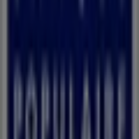
Tiendeo fait partie de Shopfully, l'entreprise tech qui
réinvente le commerce de proximité à travers le monde.
Tiendeo
Notre activité
Solutions professionnelles
Nouvelles et médias
Travaillez avec nous
Contactez-nous
Demande marketing et professionnelle
Magasin mal situé sur la carte
Signaler un prospectus