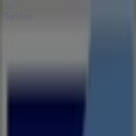
Vous êtes ici:
Tétouan - 20999
Featured
Supermarchés
Maison et Bricolage
Vetêments,
chaussures et accessoires
Électroménager et
Technologie
Parfumeries et Beauté
Sport
Jouets et
Bébé
Voitures, Motos et Accessoires
Restaurants
Banques
Publicité
Magasin Banque Populaire |
Avenue Haj Mohamed Bennouna,