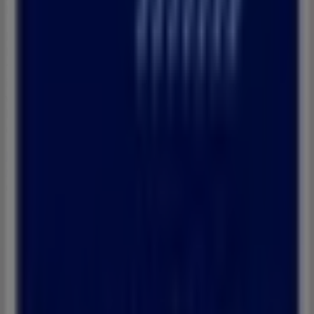
Banques
pour vos achats à
Tétouan
.
Ne manquez pas l'occasion de visiter la boutique
Banque Populaire
à
Avenue Haj Mohamed Bennouna,
10
pour une expérience d'achat complète. Nous vous
invitons à explorer les promotions que nous avons pour
et à rester informé des meilleures offres de
غشت
vous ce
Banque Populaire
à
Tétouan
. Venez nous rendre visite
et commencez à économiser dès aujourd'hui !
Plus d'informations sur Banque Populaire
Voir les autres
magasins de Banque Populaire dans Tétouan
Publicité