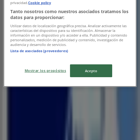
privacidad.
Cookie policy
Tanto nosotros como nuestros asociados tratamos los
datos para proporcionar:
Utilizar datos de localización geográfica precisa. Analizar activamente las
características del dispositivo para su identificación. Almacenar la
información en un dispositivo y/o acceder a ella. Publicidad y contenido
personalizados, medición de publicidad y contenido, investigación de
audiencia y desarrollo de servicios.
Lista de asociados (proveedores)
Les magasins les plus proches
Mostrar los propósitos
Acepto
Electroplanet
Tetouan, Tétouan
42 m
Ouvert