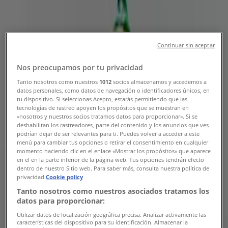
Filtres (0)
Tiendeo
»
Offres
»
Continuar sin aceptar
Noël
Nos preocupamos por tu privacidad
Tanto nosotros como nuestros
1012
socios almacenamos y accedemos a
LOT DE 6 PICS APÉRITIF PIMENTS
datos personales, como datos de navegación o identificadores únicos, en
tu dispositivo. Si seleccionas Acepto, estarás permitiendo que las
tecnologías de rastreo apoyen los propósitos que se muestran en
«nosotros y nuestros socios tratamos datos para proporcionar». Si se
deshabilitan los rastreadores, parte del contenido y los anuncios que ves
ZARA HOME
podrían dejar de ser relevantes para ti. Puedes volver a acceder a este
menú para cambiar tus opciones o retirar el consentimiento en cualquier
momento haciendo clic en el enlace «Mostrar los propósitos» que aparece
د.م. 279.00
en el en la parte inferior de la página web. Tus opciones tendrán efecto
dentro de nuestro Sitio web. Para saber más, consulta nuestra política de
privacidad.
Cookie policy
Voir
Tanto nosotros como nuestros asociados tratamos los
datos para proporcionar:
د.م. 279.00
Utilizar datos de localización geográfica precisa. Analizar activamente las
características del dispositivo para su identificación. Almacenar la