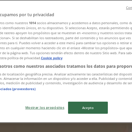
Con
cupamos por tu privacidad
ros como nuestros
1014
socios almacenamos y accedemos a datos personales, como d
 identificadores únicos, en tu dispositivo. Si seleccionas Acepto, estarás permitiendo 
de rastreo apoyen los propósitos que se muestran en «nosotros y nuestros socios trat
ionar». Si se deshabilitan los rastreadores, parte del contenido y los anuncios que ves
antes para ti. Puedes volver a acceder a este menú para cambiar tus opciones o retirar e
to en cualquier momento haciendo clic en el enlace «Mostrar los propósitos» que apar
or de la página web. Tus opciones tendrán efecto dentro de nuestro Sitio web. Para sab
stra política de privacidad.
Cookie policy
sotros como nuestros asociados tratamos los datos para proporc
s de localización geográfica precisa. Analizar activamente las características del disposit
ón. Almacenar la información en un dispositivo y/o acceder a ella. Publicidad y conteni
os, medición de publicidad y contenido, investigación de audiencia y desarrollo de ser
ociados (proveedores)
Mostrar los propósitos
Acepto