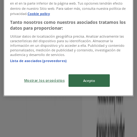
en el en la parte inferior de la página web. Tus opciones tendrán efecto
Dernier Jour
Bni Drar
dentro de nuestro Sitio web. Para saber más, consulta nuestra política de
privacidad.
Cookie policy
Tanto nosotros como nuestros asociados tratamos los
Electrobousfiha
datos para proporcionar:
Utilizar datos de localización geográfica precisa. Analizar activamente las
Nos meilleures offres pour vous
características del dispositivo para su identificación. Almacenar la
información en un dispositivo y/o acceder a ella. Publicidad y contenido
personalizados, medición de publicidad y contenido, investigación de
Expire le 31/08
Bni Drar
audiencia y desarrollo de servicios.
Lista de asociados (proveedores)
Electrobousfiha
Mostrar los propósitos
Acepto
Catalogue Electrobousfiha
Expire le 31/08
Bni Drar
Publicité