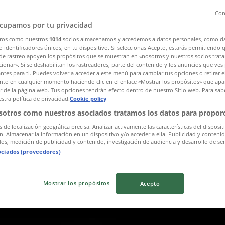
Con
cupamos por tu privacidad
ros como nuestros
1014
socios almacenamos y accedemos a datos personales, como d
 identificadores únicos, en tu dispositivo. Si seleccionas Acepto, estarás permitiendo 
de rastreo apoyen los propósitos que se muestran en «nosotros y nuestros socios trat
ulay ,Abdallah Agadir / Morocco
ionar». Si se deshabilitan los rastreadores, parte del contenido y los anuncios que ves
antes para ti. Puedes volver a acceder a este menú para cambiar tus opciones o retirar e
to en cualquier momento haciendo clic en el enlace «Mostrar los propósitos» que apar
or de la página web. Tus opciones tendrán efecto dentro de nuestro Sitio web. Para sab
stra política de privacidad.
Cookie policy
sotros como nuestros asociados tratamos los datos para proporc
s de localización geográfica precisa. Analizar activamente las características del disposit
ón. Almacenar la información en un dispositivo y/o acceder a ella. Publicidad y conteni
os, medición de publicidad y contenido, investigación de audiencia y desarrollo de ser
ociados (proveedores)
Mostrar los propósitos
Acepto