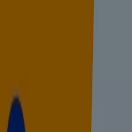
Vous êtes ici:
Salé - 20999
Featured
Supermarchés
Maison et Bricolage
Vetêments,
chaussures et accessoires
Électroménager et
Technologie
Parfumeries et Beauté
Sport
Jouets et
Bébé
Voitures, Motos et Accessoires
Restaurants
Banques
Publicité
Supermarchés à Salé - Catalogues,
dépliants et promos