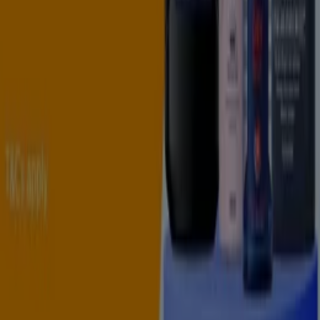
Demande marketing et professionnelle
Magasin mal situé sur la carte
Signaler un prospectus
Vous rencontrez un problème technique sur l’appli
ou le site?
Index
Marques
Marques locales
Enseignes
Commerces à proximité
Produits
Produits locaux
Villes
Télécharger l'appli Tiendeo