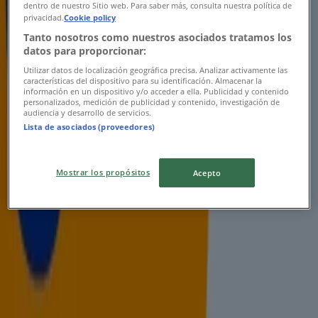
-5 jours
dentro de nuestro Sitio web. Para saber más, consulta nuestra política de
privacidad.
Cookie policy
Tanto nosotros como nuestros asociados tratamos los
datos para proporcionar:
mymarket.ma
Utilizar datos de localización geográfica precisa. Analizar activamente las
características del dispositivo para su identificación. Almacenar la
Offre
información en un dispositivo y/o acceder a ella. Publicidad y contenido
personalizados, medición de publicidad y contenido, investigación de
audiencia y desarrollo de servicios.
Expire le 11/08
Salé
Lista de asociados (proveedores)
BIM
Mostrar los propósitos
Acepto
Nos meilleures bonnes affaires
Expire le 14/08
Salé
Publicité