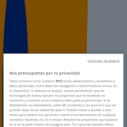
Tiendeo dans Salé
»
Promos Supermarchés à Salé
Nouveau
Supeco
Continuar sin aceptar
Super offre pour tous les clients
Nos preocupamos por tu privacidad
Expire le 11/08
Salé
Tanto nosotros como nuestros
1012
socios almacenamos y accedemos a
datos personales, como datos de navegación o identificadores únicos, en
tu dispositivo. Si seleccionas Acepto, estarás permitiendo que las
tecnologías de rastreo apoyen los propósitos que se muestran en
BIM
«nosotros y nuestros socios tratamos datos para proporcionar». Si se
deshabilitan los rastreadores, parte del contenido y los anuncios que ves
Nouvelles offres à découvrir
podrían dejar de ser relevantes para ti. Puedes volver a acceder a este
menú para cambiar tus opciones o retirar el consentimiento en cualquier
momento haciendo clic en el enlace «Mostrar los propósitos» que aparece
Expire le 17/08
Salé
en el en la parte inferior de la página web. Tus opciones tendrán efecto