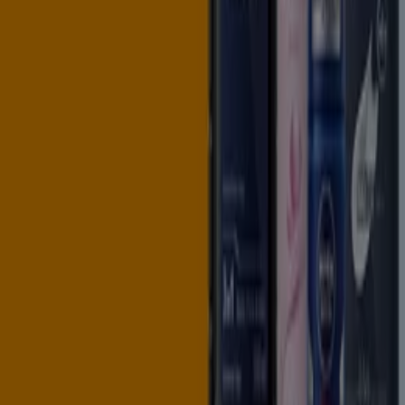
Tiendeo fait partie de Shopfully, l'entreprise tech qui
réinvente le commerce de proximité à travers le monde.
Tiendeo
Notre activité
Solutions professionnelles
Nouvelles et médias
Travaillez avec nous
Contactez-nous