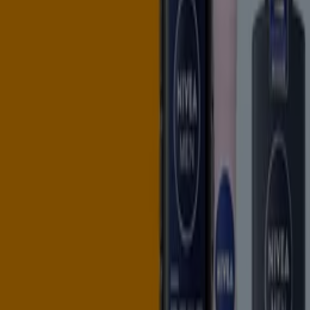
affaires de
BIM
une chaîne de magasins qui
commercialise environ 600 produits. Feuilletez les
prospectus de Carrefour, une entreprise aussi présente
dans ce pays d’Afrique notamment dans les plus grandes
villes comme
Agadir, Al Mazar, Borj Fez, Dar Bouazza,
Oujda, Salé, Sidi Maarouf, Tanger, Targa, Tamara,
Tétouan
… Bénéficiez des promotions d’Aswak Assalam
qui a lancé ses propres marques et des références de
qualité supérieure à très bon prix. Profitez de nos
publicités pour acheter des bons produits Nestlé et
Nespresso qui se distingue par sa qualité durable.
N’oubliez pas non plus de détecter les bons plans
d’Atacadão, une enseigne marocaine de grande
distribution qui vend aussi en gros aux professionnels.
Accès aux offres du Supermarchés
Publicité