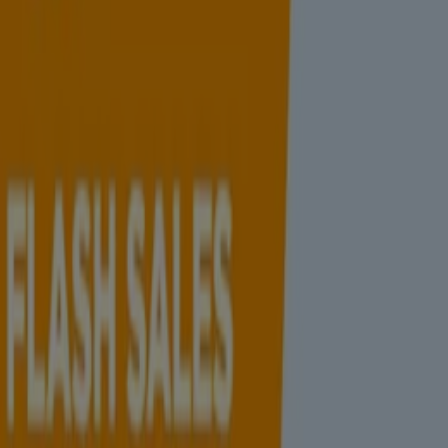
Marjane
Catalogue Marjane
Expire le 13/08
Salé
-5 jours
Jumia