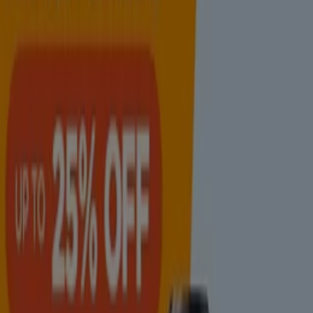
Catalogue Jumia
Expire le 11/08
Salé
Voir plus
Publicité
Catalogues de Supermarchés à Salé