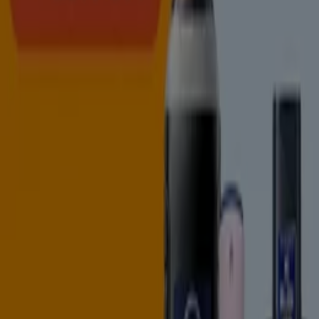
Flyers et meilleures offres à Salé
climatisation
boissons
alcoolisées
réfrigérateur
climatiseur
matelas
Smart
tv
téléviseur
chambre à coucher
lave-linge
Supermarchés dans d'autres villes
Casablanca
Bni Drar
Rabat
Marrakech
Tanger
Fès
Agadir
Meknès
Salé
Kénitra
Oujda
El Jadida
Mohammédia
Tétouan
Témara
Safi
Voir plus de villes
Des supermarchés qui veulent les meilleurs prix pour
leurs clients.
Profitez de nos brochures qui présentent les offres des
supermarchés
Marjane et Marjane Market dans les
grandes villes marocaines qui proposent un grand choix
de produits aux meilleurs prix. Découvrez les bonnes