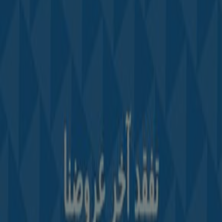
Tiendeo fait partie de Shopfully, l'entreprise tech qui
réinvente le commerce de proximité à travers le monde.
Tiendeo
Notre activité
Solutions professionnelles
Nouvelles et médias
Travaillez avec nous
Contactez-nous
Demande marketing et professionnelle
Magasin mal situé sur la carte
Signaler un prospectus