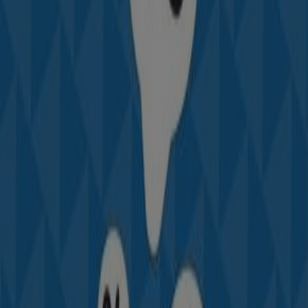
Casablanca
Bni Drar
Rabat
Marrakech
Tanger
Fès
Agadir
Meknès
Salé
Kénitra
Oujda
El Jadida
Mohammédia
Tétouan
Témara
Safi
Voir plus de villes
Des entreprises qui couvrent de très nombreux sports
Découvrez grâce à nous les meilleures offres de
Decathlon
, une entreprise présente au Maroc qui
fournit les
sportifs
dans 65
sports
et avec 5 000 produits
pour les hommes, les femmes et les enfants. Grâce à nos
publicités, vous bénéficierez d’excellent bons plans chez
Decathlon
. Feuilletez les prospectus de
Nike
, une
entreprise qui vend des articles de
sport
et bénéficiez de
ses offres de produits plus durables. L’entreprise vend
beaucoup de chaussures et de vêtements de
sport
ainsi
que des sacs et la marque est réputée dans le monde
entier. Découvrez les opportunités de
City Club,
le
leader du
fitness
au Maroc avec 38 salles de
sport
et
pratique des prix bas à la portée de tous. Profitez grâce à