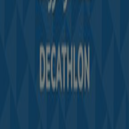
Vous rencontrez un problème technique sur l’appli
ou le site?
Index
Marques
Marques locales
Enseignes
Commerces à proximité
Produits
Produits locaux
Villes
Télécharger l'appli Tiendeo