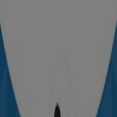
Decathlon
Offres Decathlon
Expire le 22/06
Casablanca
Publicité