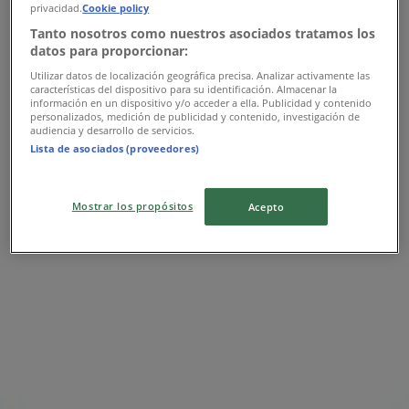
-2 jours
privacidad.
Cookie policy
Tanto nosotros como nuestros asociados tratamos los
datos para proporcionar:
Decathlon
Utilizar datos de localización geográfica precisa. Analizar activamente las
características del dispositivo para su identificación. Almacenar la
información en un dispositivo y/o acceder a ella. Publicidad y contenido
Catalogue Decathlon
personalizados, medición de publicidad y contenido, investigación de
audiencia y desarrollo de servicios.
Lista de asociados (proveedores)
Expire le 12/08
Casablanca
Mostrar los propósitos
Acepto
Planet Sport
Offres Planet Sport
Expire le 22/06
Casablanca
Publicité