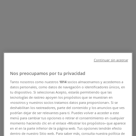
Tiendeo dans Casablanca
»
Promos Sport à Casablanca
Decathlon
Offres exclusives
Continuar sin aceptar
Nos preocupamos por tu privacidad
Expire le 21/08
Casablanca
-3 jours
Tanto nosotros como nuestros
1014
socios almacenamos y accedemos a
datos personales, como datos de navegación o identificadores únicos, en
tu dispositivo. Si seleccionas Acepto, estarás permitiendo que las
tecnologías de rastreo apoyen los propósitos que se muestran en
«nosotros y nuestros socios tratamos datos para proporcionar». Si se
Decathlon
deshabilitan los rastreadores, parte del contenido y los anuncios que ves
podrían dejar de ser relevantes para ti. Puedes volver a acceder a este
Nos meilleures bonnes affaires
menú para cambiar tus opciones o retirar el consentimiento en cualquier
momento haciendo clic en el enlace «Mostrar los propósitos» que aparece
en el en la parte inferior de la página web. Tus opciones tendrán efecto
Expire le 13/08
Casablanca
dentro de nuestro Sitio web. Para saber más, consulta nuestra política de