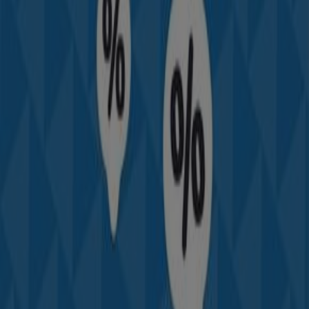
nos brochures des meilleurs bons plans d’Adidas en
l’occurrence avec des tenues et des chaussures de
sport
fabriqués avec des matériaux durables. Feuilletez les
prospectus de
Go Sport
pour acheter des affaires pour
différents
sport
: les cycles, la randonnée, les sports
d’eau, le running, la glisse urbaine, le golf, la pêche, la
chasse, l’équitation, le fitness, la musculation, la natation,
le yoga, la danse et de nombreux autres encore
notamment les
sports
de raquettes.
Accès aux offres du Sport
Publicité