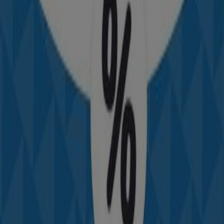
Catalogues de Sport à Casablanca
Flyers et meilleures offres à
Casablanca
climatisation
boissons
alcoolisées
réfrigérateur
climatiseur
matelas
Smart
tv
téléviseur
chambre à coucher
lave-linge
Sport dans d'autres villes