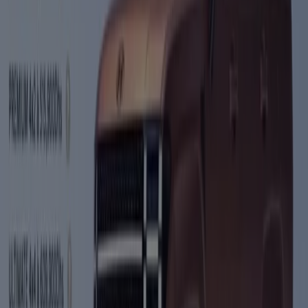
Flyers et meilleures offres à El
Jadida
climatisation
boissons
alcoolisées
réfrigérateur
climatiseur
matelas
Smart
tv
téléviseur
chambre à coucher
lave-linge
Voitures, Motos et Accessoires dans
d'autres villes
Casablanca
Bni Drar
Rabat
Marrakech
Tanger
Fès
Agadir
Meknès
Salé
Kénitra
Oujda
El Jadida
Mohammédia
Tétouan
Témara
Safi
Voir plus de villes
Voitures, motos et accessoires
Nos prospectus vous proposent des voitures neuves ou