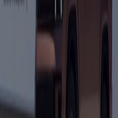
d’occasion en l’occurrence découvrez les meilleures
offres de l’entreprise
Renault
est dont les
automobiles
se caractérisent par son design à la française. Découvrez
par exemple les offres des
voitures
électriques
les plus
performantes. Feuilletez également les prospectus de
Peugeot
avec ses nouvelles
voitures
électriques
qui
visent à réduire son impact environnemental. N’oubliez
pas de regarder les offres de
Hyundai
qui commercialise
une flotte importante de
voitures
électriques
.
Découvrez aussi les
véhicules
de
Toyota
l’entreprise, le
leader de la construction automobile qui propose de
nombreuses voitures hybrides vendues depuis 1997.
Profitez des offres de la multinationale
FORD
avec des
voitures
, des
véhicules
utilitaires et des camions. Vous
pourrez également voir les modèles de
Citroën
et
d’Audi
avec sa technologie de pointe et ses services d’entretien
et de maintenance ainsi que sa flotte de
véhicules
, de
même que son outillage et ses pièces de rechange.
Accès aux offres du Voitures, Motos et Accessoires