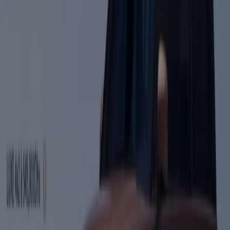
Hyundai
Expire le 17/08
El Jadida
Publicité
Catalogues de Voitures, Motos et
Accessoires à El Jadida