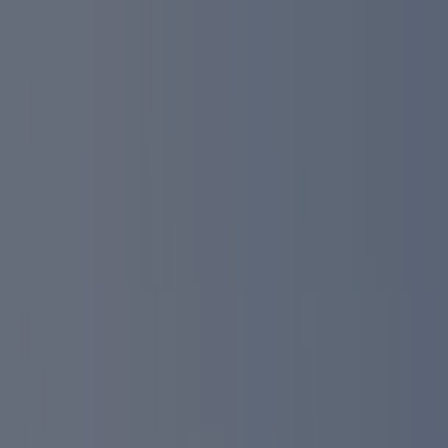
Vous êtes ici:
El Jadida - 20999
Featured
Supermarchés
Maison et Bricolage
Vetêments,
chaussures et accessoires
Électroménager et
Technologie
Parfumeries et Beauté
Sport
Jouets et
Bébé
Voitures, Motos et Accessoires
Restaurants
Banques
Publicité
Auto à El Jadida - Brochures,
promos et offres