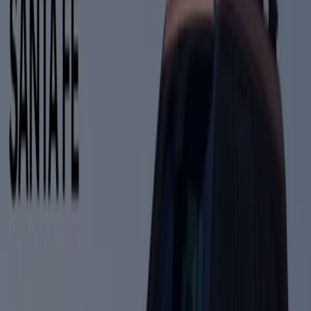
Mercedes Benz
Mercedes gla suv 2026 juillet h247 mbux
notice d utilisation 1
Expire le 31/12
El Jadida
Hyundai