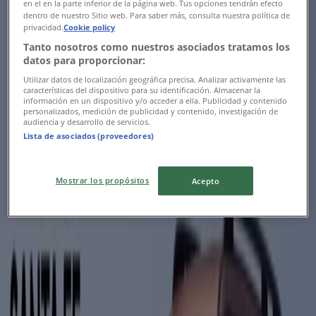
en el en la parte inferior de la página web. Tus opciones tendrán efecto
dentro de nuestro Sitio web. Para saber más, consulta nuestra política de
Mercedes Benz
privacidad.
Cookie policy
Tanto nosotros como nuestros asociados tratamos los
Offres pour les chasseurs de bonnes
datos para proporcionar:
affaires
Utilizar datos de localización geográfica precisa. Analizar activamente las
características del dispositivo para su identificación. Almacenar la
información en un dispositivo y/o acceder a ella. Publicidad y contenido
Expire le 31/12
El Jadida
personalizados, medición de publicidad y contenido, investigación de
audiencia y desarrollo de servicios.
Lista de asociados (proveedores)
Mercedes Benz
Mostrar los propósitos
Acepto
Mercedes gle suv 2026 juillet v167 mbux
notice d utilisation 2
Expire le 31/12
El Jadida
Publicité