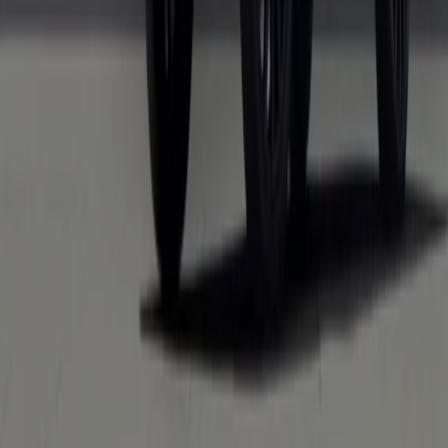
Travaillez avec nous
Contactez-nous
Demande marketing et professionnelle
Magasin mal situé sur la carte
Signaler un prospectus
Vous rencontrez un problème technique sur l’appli
ou le site?
Index
Marques
Marques locales
Enseignes
Commerces à proximité
Produits