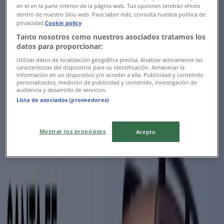
en el en la parte inferior de la página web. Tus opciones tendrán efecto
dentro de nuestro Sitio web. Para saber más, consulta nuestra política de
privacidad.
Cookie policy
Mercedes Benz
Tanto nosotros como nuestros asociados tratamos los
datos para proporcionar:
Offres pour les chasseurs de bonnes
Utilizar datos de localización geográfica precisa. Analizar activamente las
affaires
características del dispositivo para su identificación. Almacenar la
información en un dispositivo y/o acceder a ella. Publicidad y contenido
personalizados, medición de publicidad y contenido, investigación de
Expire le 31/12
Marrakech
audiencia y desarrollo de servicios.
Lista de asociados (proveedores)
Mercedes Benz
Mostrar los propósitos
Acepto
Mercedes gle suv 2026 juillet v167 mbux
notice d utilisation 2
Expire le 31/12
Marrakech
Publicité