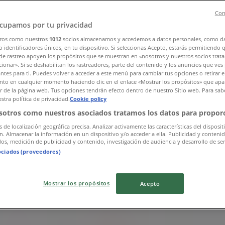
Con
»
cupamos por tu privacidad
ros como nuestros
1012
socios almacenamos y accedemos a datos personales, como d
 identificadores únicos, en tu dispositivo. Si seleccionas Acepto, estarás permitiendo 
de rastreo apoyen los propósitos que se muestran en «nosotros y nuestros socios trat
ionar». Si se deshabilitan los rastreadores, parte del contenido y los anuncios que ves
antes para ti. Puedes volver a acceder a este menú para cambiar tus opciones o retirar e
to en cualquier momento haciendo clic en el enlace «Mostrar los propósitos» que apar
or de la página web. Tus opciones tendrán efecto dentro de nuestro Sitio web. Para sab
stra política de privacidad.
Cookie policy
sotros como nuestros asociados tratamos los datos para proporc
s de localización geográfica precisa. Analizar activamente las características del disposit
ón. Almacenar la información en un dispositivo y/o acceder a ella. Publicidad y conteni
os, medición de publicidad y contenido, investigación de audiencia y desarrollo de ser
ociados (proveedores)
Mostrar los propósitos
Acepto