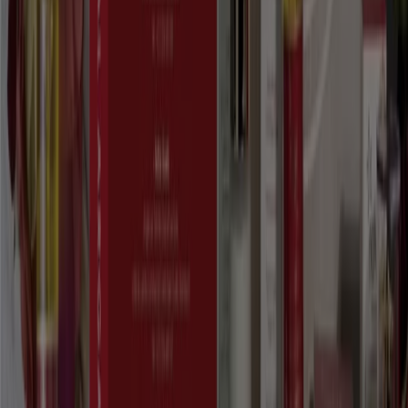
une soixantaine de marques y compris ses propres
créations. Feuilletez les prospectus
Flormar
pour tirer
avantage de produits cosmétiques et de beauté qui se
distinguent par ses petits prix. Regardez nos annonces
concernant
Beauty Success
qui vendent les plus
grandes marques en l’occurrence celles de luxe pour les
rendre accessibles au plus grand nombre. Profitez des
offres de
Natus
au Maroc, une entreprise a donné
naissance à une vaste gamme de produits naturels à
base d’huile d’argan aussi appelée huile précieuse. Les
produits de beauté d’origine naturelle connaissent un
succès national mais aussi à l’échelle de l’Europe et du
Moyen-Orient. Vous pourrez voir également les
meilleures offres de Farmasi, une entreprise d’origine
turque qui distribue plus de 2 000 produits.
Accès aux offres du Parfumeries et Beauté
Publicité