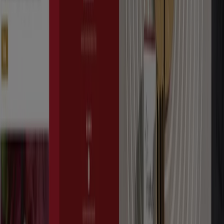
Natus
Gama_cuidado_facial
Expire le 31/08
Rabat
Natus
Gama_cuidado_facial_Argan