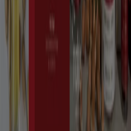
Demande marketing et professionnelle
Magasin mal situé sur la carte
Signaler un prospectus
Vous rencontrez un problème technique sur l’appli
ou le site?
Index
Marques
Marques locales
Enseignes
Commerces à proximité
Produits
Produits locaux
Villes