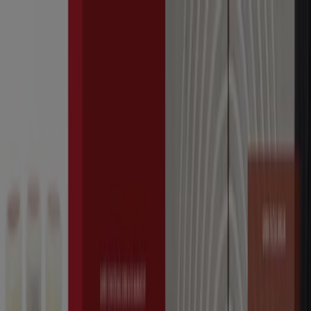
Vous êtes ici:
Rabat - 20999
Featured
Supermarchés
Maison et Bricolage
Vetêments,
chaussures et accessoires
Électroménager et
Technologie
Parfumeries et Beauté
Sport
Jouets et
Bébé
Voitures, Motos et Accessoires
Restaurants
Banques
Publicité
Beauté à Rabat - Catalogues,
brochures et promos