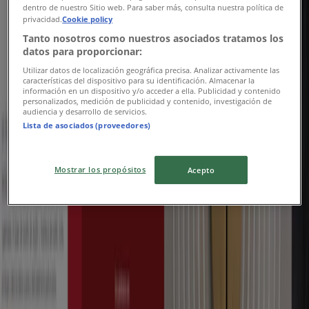
Expire le 31/08
Rabat
dentro de nuestro Sitio web. Para saber más, consulta nuestra política de
privacidad.
Cookie policy
Tanto nosotros como nuestros asociados tratamos los
datos para proporcionar:
FLORMAR
Utilizar datos de localización geográfica precisa. Analizar activamente las
características del dispositivo para su identificación. Almacenar la
Catalogue FLORMAR
información en un dispositivo y/o acceder a ella. Publicidad y contenido
personalizados, medición de publicidad y contenido, investigación de
audiencia y desarrollo de servicios.
Expire le 31/08
Rabat
Lista de asociados (proveedores)
Natus
Mostrar los propósitos
Acepto
Gama_para_el_pelo
Expire le 31/08
Rabat
Publicité