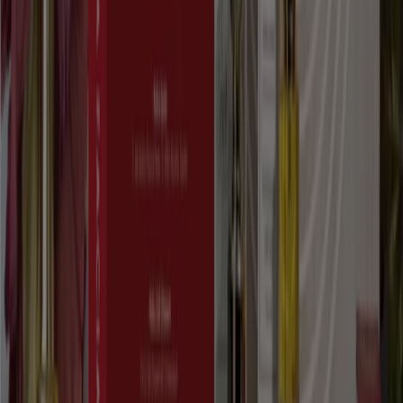
Flyers et meilleures offres à Rabat
climatisation
boissons
alcoolisées
réfrigérateur
climatiseur
matelas
Smart
tv
téléviseur
chambre à coucher
lave-linge
Parfumeries et Beauté dans
d'autres villes
Casablanca
Bni Drar
Rabat
Marrakech
Tanger
Fès
Agadir
Meknès
Salé
Kénitra
Oujda
El Jadida
Mohammédia
Tétouan
Témara
Safi
Voir plus de villes
Des parfumeries et des produits de beauté de qualité
Découvrez dans nos catalogues les produits de beauté
Yves Rocher,
une entreprise présente au Maroc depuis
1991. Vous trouverez aussi les articles
Avon
qui sont
d’un prix abordable et avantageux.
Avon
travaille avec