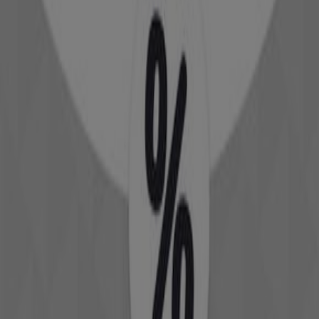
Expire le 22/06
Salé
Voir plus
Publicité
Catalogues de Vetêments,
chaussures et accessoires à Salé