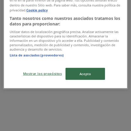
en el en la parte inferior de la página web. Tus opciones tendrán efecto
Expire demain
dentro de nuestro Sitio web. Para saber más, consulta nuestra política de
privacidad.
Cookie policy
Tanto nosotros como nuestros asociados tratamos los
Philipp Plein
datos para proporcionar:
Utilizar datos de localización geográfica precisa. Analizar activamente las
Réduction de 50%
características del dispositivo para su identificación. Almacenar la
información en un dispositivo y/o acceder a ella. Publicidad y contenido
personalizados, medición de publicidad y contenido, investigación de
Expire demain
Salé
audiencia y desarrollo de servicios.
Lista de asociados (proveedores)
Fenêtre Sur Cour
Mostrar los propósitos
Acepto
Catalogue Fenetre sur cour 2026
Expire le 30/12
Salé
Publicité