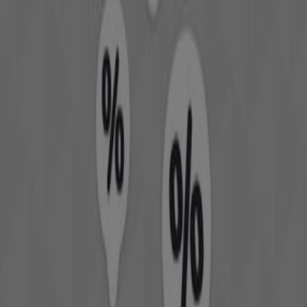
française qui suggèrent des habits pour toute la famille à
la dernière
mode
. Profitez également des meilleures
offres des magasins Kiabi sont présents dans plusieurs
grandes villes marocaines notamment à
Meknes,
Kenitra, Casablanca
… Feuilletez les prospectus de
Kiabi
, le premier concept français de la
mode
à petits
prix. N’oubliez pas de détecter les meilleures affaires des
magasins
Stradivarius
qui commercialise des vêtements
pour les femmes, des
chaussures
et des
accessoires
.
Vous pourrez voir dans nos publicités les vêtements de
Pull & Bear,
la référence de la
mode
pour les jeunes
citadins qui vous propose ses chaussures et ses
accessoires au style décontracté de même qu’une ligne
de cosmétiques. N’oubliez pas de regarder les brochures
des magasins
Zara
si vous souhaitez vêtir votre famille
ou acheter des
chaussures
et des sacs.
Accès aux offres du Vetêments, chaussures et
accessoires
Publicité