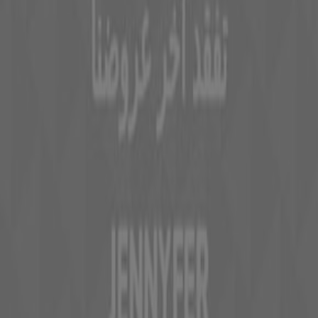
Contactez-nous
Demande marketing et professionnelle
Magasin mal situé sur la carte
Signaler un prospectus
Vous rencontrez un problème technique sur l’appli
ou le site?
Index
Marques
Marques locales
Enseignes
Commerces à proximité
Produits
Produits locaux