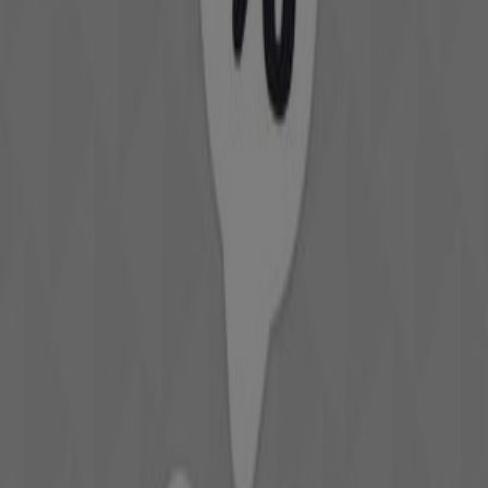
Flyers et meilleures offres à Salé
climatisation
boissons
alcoolisées
réfrigérateur
climatiseur
matelas
Smart
tv
téléviseur
chambre à coucher
lave-linge
Vetêments, chaussures et
accessoires dans d'autres villes
Casablanca
Bni Drar
Rabat
Marrakech
Tanger
Fès
Agadir
Meknès
Salé
Kénitra
Oujda
El Jadida
Mohammédia
Tétouan
Témara
Safi
Voir plus de villes
Des magasins d’envergure internationale à la pointe
de la mode
Découvrez dans nos prospectus les plus beaux
vêtements de
LC Waikiki
, une entreprise d’origine