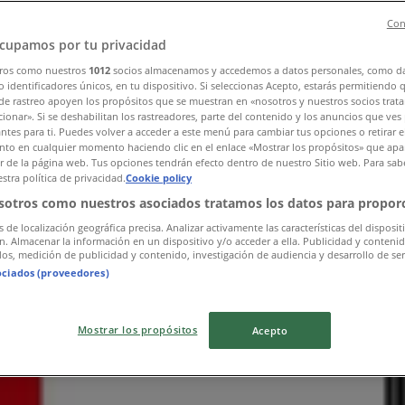
Con
cupamos por tu privacidad
ros como nuestros
1012
socios almacenamos y accedemos a datos personales, como d
 identificadores únicos, en tu dispositivo. Si seleccionas Acepto, estarás permitiendo 
de rastreo apoyen los propósitos que se muestran en «nosotros y nuestros socios trat
ionar». Si se deshabilitan los rastreadores, parte del contenido y los anuncios que ves
antes para ti. Puedes volver a acceder a este menú para cambiar tus opciones o retirar e
to en cualquier momento haciendo clic en el enlace «Mostrar los propósitos» que apar
or de la página web. Tus opciones tendrán efecto dentro de nuestro Sitio web. Para sab
stra política de privacidad.
Cookie policy
sotros como nuestros asociados tratamos los datos para proporc
s de localización geográfica precisa. Analizar activamente las características del disposit
ón. Almacenar la información en un dispositivo y/o acceder a ella. Publicidad y conteni
os, medición de publicidad y contenido, investigación de audiencia y desarrollo de ser
ociados (proveedores)
Mostrar los propósitos
Acepto