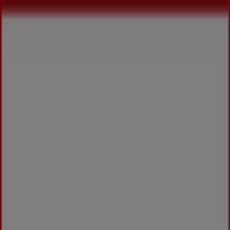
Vous êtes ici:
Ouarzazate - 20999
Featured
Supermarchés
Maison et Bricolage
Vetêments,
chaussures et accessoires
Électroménager et
Technologie
Parfumeries et Beauté
Sport
Jouets et
Bébé
Voitures, Motos et Accessoires
Restaurants
Banques
Publicité
Meilleures catalogues dans
Ouarzazate