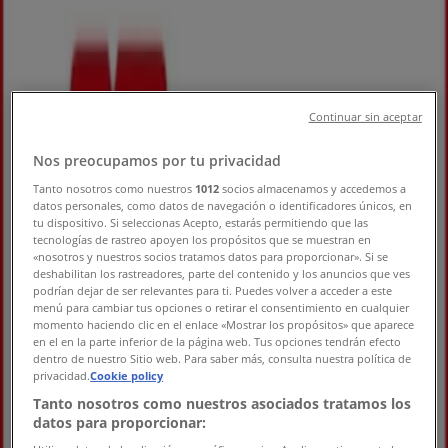
Nouveau
Kiabi
Continuar sin aceptar
Offres spéciales attractives pour tous
Nos preocupamos por tu privacidad
Expire le 20/08
Ouarzazate
Tanto nosotros como nuestros
1012
socios almacenamos y accedemos a
datos personales, como datos de navegación o identificadores únicos, en
Nouveau
tu dispositivo. Si seleccionas Acepto, estarás permitiendo que las
tecnologías de rastreo apoyen los propósitos que se muestran en
«nosotros y nuestros socios tratamos datos para proporcionar». Si se
deshabilitan los rastreadores, parte del contenido y los anuncios que ves
Istikbal
podrían dejar de ser relevantes para ti. Puedes volver a acceder a este
menú para cambiar tus opciones o retirar el consentimiento en cualquier
momento haciendo clic en el enlace «Mostrar los propósitos» que aparece
Nos meilleures offres pour vous
en el en la parte inferior de la página web. Tus opciones tendrán efecto
dentro de nuestro Sitio web. Para saber más, consulta nuestra política de
Expire le 20/08
Ouarzazate
privacidad.
Cookie policy
Nouveau
Tanto nosotros como nuestros asociados tratamos los
datos para proporcionar: