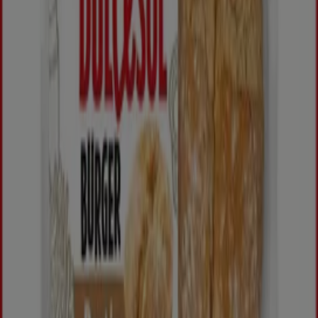
Les meilleures promotions
climatisation
boissons
alcoolisées
réfrigérateur
climatiseur
matelas
Smart
tv
téléviseur
chambre à coucher
lave-linge
Tiendeo dans votre ville
Casablanca
Bni Drar
Rabat
Marrakech
Tanger
Fès
Agadir
Meknès
Salé
Kénitra
Oujda
El Jadida
Mohammédia
Tétouan
Témara
Safi
Voir plus de villes
Tiendeo international
España
Italia
United Kingdom
México
Brasil
Colombia
Argentina
France
United States