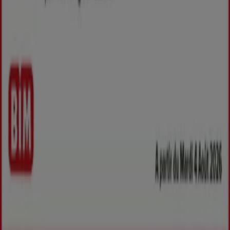
Marques
Marques locales
Enseignes
Commerces à proximité
Produits
Produits locaux
Villes
Télécharger l'appli Tiendeo
Copyright © Tiendeo ® 2026 · Shopfully Marketing S.L.U. –
Palau de Mar – 08039 Barcelona, Spain
Conditions générales
Politique de confidentialité