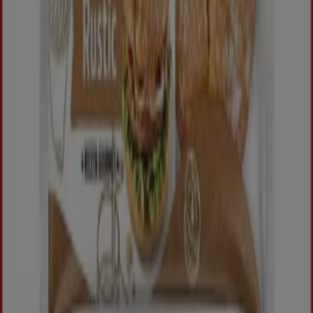
Nederland
Deutschland
Perú
Chile
Portugal
Australia
Türkiye
Polska
Norge
Österreich
Sverige
Ecuador
Singapore
South Africa
Canada
Danmark
Suomi
日本
Ελλάδα
한국
Belgique
Schweiz
United Arab Emirates
România
Maroc
Ceská republika
Slovenská republika
Magyarország
България
Publicité