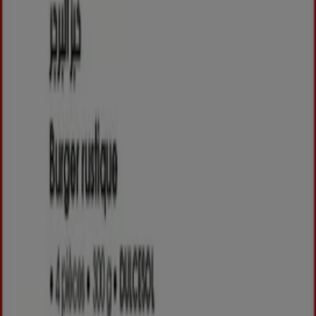
Tiendeo
Notre activité
Solutions professionnelles
Nouvelles et médias
Travaillez avec nous
Contactez-nous
Demande marketing et professionnelle
Magasin mal situé sur la carte
Signaler un prospectus
Vous rencontrez un problème technique sur l’appli
ou le site?
Index